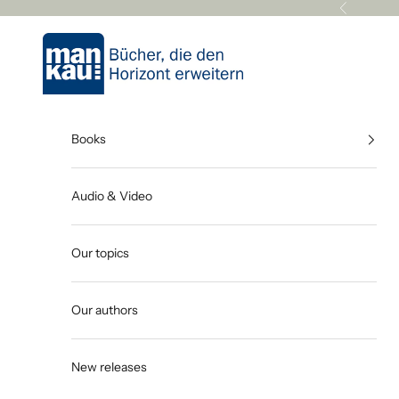
Skip to content
Previous
Mankau Verlag
Books
Audio & Video
Our topics
Our authors
New releases