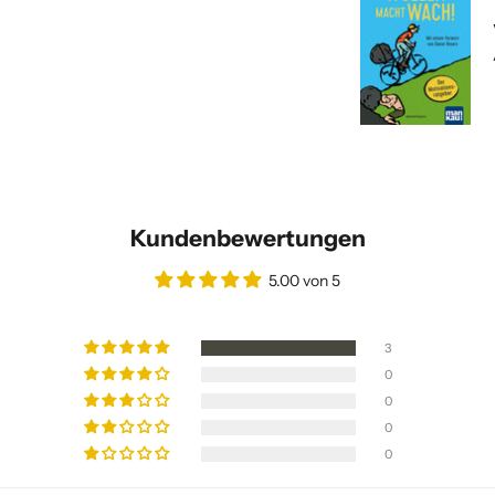
Kundenbewertungen
5.00 von 5
3
0
0
0
0