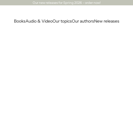
Our
new releases
for Spring 2026 – order now!
Books
Audio & Video
Our topics
Our authors
New releases