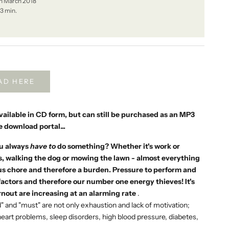
ion March 2018
53 min.
AD HERE
 available in CD form, but can still be purchased as an MP3
e download portal...
ou always
have to
do something? Whether it's work or
ds, walking the dog or mowing the lawn - almost everything
us chore and therefore a burden. Pressure to perform and
factors and therefore our number one energy thieves! It's
rnout are increasing at an alarming rate
.
 and "must" are not only exhaustion and lack of motivation;
 heart problems, sleep disorders, high blood pressure, diabetes,
.