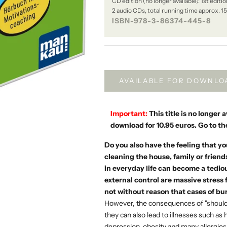
CD edition (no longer available): 1st edit
2 audio CDs, total running time approx. 1
ISBN-978-3-86374-445-8
AVAILABLE FOR DOWNLO
Important:
This title is no longer
download for 10.95 euros.
Go to th
Do you also have the feeling that y
cleaning the house, family or frien
in everyday life can become a tedio
external control are massive stress 
not without reason that cases of bu
However, the consequences of "should"
they can also lead to illnesses such as
depression, obesity and many allergies