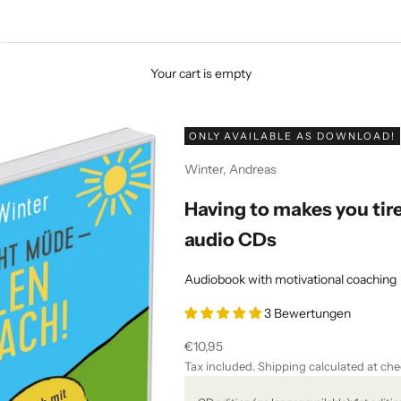
Your cart is empty
ONLY AVAILABLE AS DOWNLOAD!
Winter, Andreas
Having to makes you tir
audio CDs
Audiobook with motivational coaching
3 Bewertungen
Sale price
€10,95
Tax included.
Shipping calculated
at che