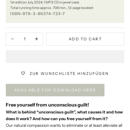
1st edition July 2024, 1 MP3 CD in jewel case
Total running time approx. 706 min., 12-page booklet
ISBN-978-3-86374-723-7
Decrease quantity
Decrease quantity
ADD TO CART
ZUR WUNSCHLISTE HINZUFÜGEN
AVAILABLE FOR DOWNLOAD HERE
Free yourself from unconscious guilt!
What is behind “unconscious guilt”, what causes it and how
does it work? And how can you free yourself from it?
Our natural compassion wants to eliminate or at least alleviate all