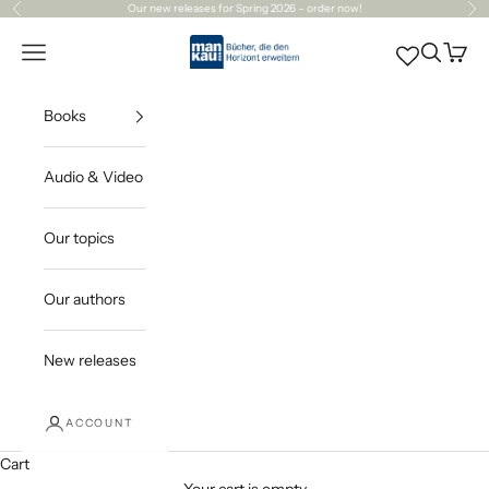
Skip to content
Our
new releases
for Spring 2026 – order now!
Previous
Ne
Mankau Verlag
Open navigation menu
Open sea
Open c
Books
Audio & Video
Our topics
Our authors
New releases
ACCOUNT
Cart