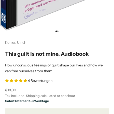
Go to item 1
Go to item 2
Kohler, Ulrich
This guilt is not mine. Audiobook
How unconscious feelings of guilt shape our lives and how we
can free ourselves from them
4 Bewertungen
Sale price
€18,00
Tax included.
Shipping calculated
at checkout
Sofort lieferbar: 1-3 Werktage