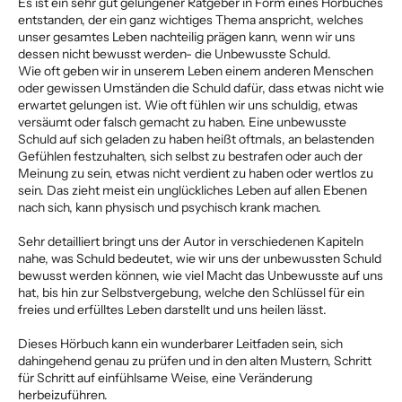
Es ist ein sehr gut gelungener Ratgeber in Form eines Hörbuches
entstanden, der ein ganz wichtiges Thema anspricht, welches
unser gesamtes Leben nachteilig prägen kann, wenn wir uns
dessen nicht bewusst werden- die Unbewusste Schuld.
Wie oft geben wir in unserem Leben einem anderen Menschen
oder gewissen Umständen die Schuld dafür, dass etwas nicht wie
erwartet gelungen ist. Wie oft fühlen wir uns schuldig, etwas
versäumt oder falsch gemacht zu haben. Eine unbewusste
Schuld auf sich geladen zu haben heißt oftmals, an belastenden
Gefühlen festzuhalten, sich selbst zu bestrafen oder auch der
Meinung zu sein, etwas nicht verdient zu haben oder wertlos zu
sein. Das zieht meist ein unglückliches Leben auf allen Ebenen
nach sich, kann physisch und psychisch krank machen.
Sehr detailliert bringt uns der Autor in verschiedenen Kapiteln
nahe, was Schuld bedeutet, wie wir uns der unbewussten Schuld
bewusst werden können, wie viel Macht das Unbewusste auf uns
hat, bis hin zur Selbstvergebung, welche den Schlüssel für ein
freies und erfülltes Leben darstellt und uns heilen lässt.
Dieses Hörbuch kann ein wunderbarer Leitfaden sein, sich
dahingehend genau zu prüfen und in den alten Mustern, Schritt
für Schritt auf einfühlsame Weise, eine Veränderung
herbeizuführen.