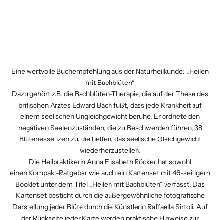
Angebot
€15,00
(5.0)
Eine wertvolle Buchempfehlung aus der Naturheilkunde: „Heilen
mit Bachblüten“
Dazu gehört z.B. die Bachblüten-Therapie, die auf der These des
britischen Arztes Edward Bach fußt, dass jede Krankheit auf
einem seelischen Ungleichgewicht beruhe. Er ordnete den
negativen Seelenzuständen, die zu Beschwerden führen, 38
Blütenessenzen zu, die helfen, das seelische Gleichgewicht
wiederherzustellen.
Die Heilpraktikerin Anna Elisabeth Röcker hat sowohl
einen
Kompakt-Ratgeber
wie auch ein Kartenset mit 46-seitigem
Booklet unter dem Titel
„Heilen mit Bachblüten“
verfasst. Das
Kartenset besticht durch die außergewöhnliche fotografische
Darstellung jeder Blüte durch die Künstlerin Raffaella Sirtoli. Auf
der Rückseite jeder Karte werden praktische Hinweise zur