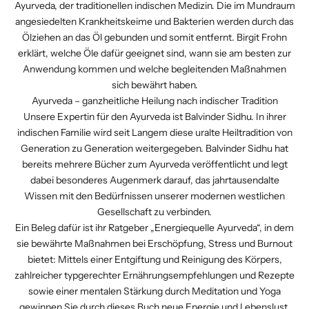
Ayurveda, der traditionellen indischen Medizin. Die im Mundraum
angesiedelten Krankheitskeime und Bakterien werden durch das
Ölziehen an das Öl gebunden und somit entfernt. Birgit Frohn
erklärt, welche Öle dafür geeignet sind, wann sie am besten zur
Anwendung kommen und welche begleitenden Maßnahmen
sich bewährt haben.
Ayurveda – ganzheitliche Heilung nach indischer Tradition
Unsere Expertin für den Ayurveda ist Balvinder Sidhu. In ihrer
indischen Familie wird seit Langem diese uralte Heiltradition von
Generation zu Generation weitergegeben. Balvinder Sidhu hat
bereits mehrere Bücher zum Ayurveda veröffentlicht und legt
dabei besonderes Augenmerk darauf, das jahrtausendalte
Wissen mit den Bedürfnissen unserer modernen westlichen
Gesellschaft zu verbinden.
Ein Beleg dafür ist ihr Ratgeber
„Energiequelle Ayurveda“
, in dem
sie bewährte Maßnahmen bei Erschöpfung, Stress und Burnout
bietet: Mittels einer Entgiftung und Reinigung des Körpers,
zahlreicher typgerechter Ernährungsempfehlungen und Rezepte
sowie einer mentalen Stärkung durch Meditation und Yoga
gewinnen Sie durch dieses Buch neue Energie und Lebenslust.