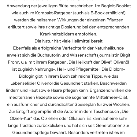
Anwendung der jeweiligen Blüte beschrieben. Im Begleit-Booklet
wie auch im
Kompakt-Ratgeber
(auch als E-Book erhältlich!)
werden die heilsamen Wirkungen der einzelnen Pflanzen
erläutert sowie ihre richtige Dosierung bei den entsprechenden
Krankheitsbildern empfohlen.
Die Natur hält viele Heilmittel bereit
Ebenfalls als erfolgreiche Verfechterin der Naturheilkunde
erweist sich die Buchautorin und Wissenschaftsjournalistin Birgit
Frohn, u.a. mit ihrem Ratgeber
„Die Heilkraft der Olive“
. Olivenöl
ist zugleich Nahrungs-, Heil- und Pflegemittel. Die Diplom-
Biologin gibt in ihrem Buch zahlreiche Tipps, wie das
Lebenselixier Olivenöl die Gesundheit stärken, Beschwerden
lindern und Haut sowie Haare pflegen kann. Ergänzend wirken die
mediterranen Rezepte sowie die sogenannte Mittelmeer-Diät,
ein ausführlicher und durchdachter Speiseplan für zwei Wochen.
Zur Entgiftung empfiehlt die Autorin in dem Taschenbuch
„Die
Ölzieh-Kur“
das Ölziehen oder Ölkauen. Es kann auf eine sehr
lange Tradition zurückblicken und hat sich seit Generationen zur
Gesundheitspflege bewährt. Besonders vertreten ist es im