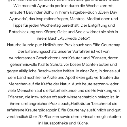
Wie man mit Ayurveda perfekt durch die Woche kommt,
erläutert Balvinder Sidhu in ihrem Ratgeber-Buch
„Every Day
Ayurveda“
, das Inspi­rationsfragen, Mantras, Meditationen und
Tipps für jeden Wochentag bereithält. Der Entgiftung und
Entschlackung von Körper, Geist und Seele widmet sie sich in
ihrem Buch
„Ayurveda Detox“
.
Naturheilkunde pur: Heilkräuter-Praxisbuch von Elfie Courtenay
Der Erfahrungsschatz unserer Vorfahren ist voll von
wundersamen Geschichten über Kräuter und Pflanzen, deren
geheimnisvolle Kräfte Schutz vor bösen Mächten boten und
gegen alltägliche Beschwerden halfen. In einer Zeit, in der es auf
dem Land noch keine Ärzte und Apotheken gab, vertrauten die
Menschen auf die Kräfte der Natur. Auch heute setzen wieder
viele Menschen auf die Naturheilkunde und die Heilwirkung von
Pflanzen, die inzwischen oft auch wissenschaftlich belegt ist. In
ihrem umfangreichen Praxisbuch
„Heilkräuter“
beschreibt die
erfahrene Kräuterpädagogin Elfie Courtenay ausführlich und gut
verständlich über 70 Pflanzen sowie deren Einsatzmöglichkeiten
in Hausapotheke und Küche.