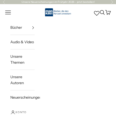
Zum Inhalt springen
Unsere
Neuerscheinungen
im Frühjahr 2026 – jetzt bestellen!
Zurück
Vor
Mankau Verlag
Navigationsmenü öffnen
Suche öff
Waren
Bücher
Audio & Video
Unsere
Themen
Unsere
Autoren
Neuerscheinungen
KONTO