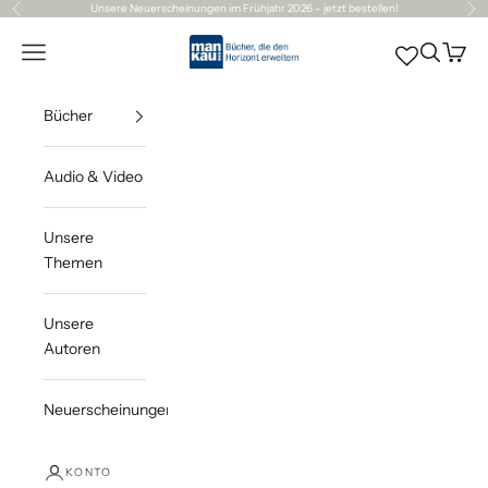
Zum Inhalt springen
Unsere
Neuerscheinungen
im Frühjahr 2026 – jetzt bestellen!
Zurück
Vor
Mankau Verlag
Navigationsmenü öffnen
Suche öff
Waren
Bücher
Audio & Video
Unsere
Themen
Unsere
Autoren
Neuerscheinungen
KONTO