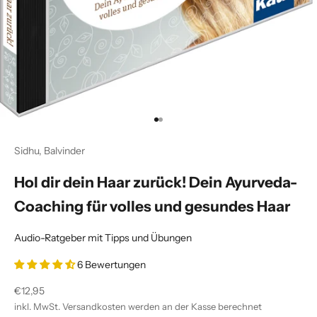
Gehe zu Element 1
Gehe zu Element 2
Sidhu, Balvinder
Hol dir dein Haar zurück! Dein Ayurveda-
Coaching für volles und gesundes Haar
Audio-Ratgeber mit Tipps und Übungen
6 Bewertungen
Angebot
€12,95
inkl. MwSt.
Versandkosten
werden an der Kasse berechnet