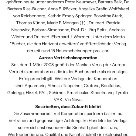
gehören heute unter anderem Petra Neumayer, Barbara Reik, Dr.
Barbara Rias-Bucher, Anna E. Röcker, Angelika Gräfin Wolffskeel
von Reichenberg, Kathrin Emely Springer, Roswitha Stark,
Thomas Künne, Marie F. Mongan (†) , Dr. med. Patricia
Nischwitz, Barbara Simonsohn, Prof. Dr. Jörg Spitz, Andreas
Winter und Dr. med. Eberhard J. Wormer. Unter dem Motto
"Bücher, die den Horizont erweitern" veröffentlicht der Verlag
derzeit rund 15 Neuerscheinungen pro Jahr.
Aurora Vertriebskooperation
Seit dem 1. März 2008 gehört der Mankau Verlag der
Aurora
Vertriebskooperation
an, die in der Buchbranche als einmaliges
Erfolgsmodell gilt. Weitere Verlage der Kooperation
sind:
Aquamarin
,
Athesia-Tappeiner
,
Crotona
,
Bonifatius
,
Goldegg
,
Hirzel
,
PAL
,
Schirner
,
Smarticular
,
Stadelmann
,
Tyrolia
,
VAK
,
Via Nova
.
So arbeiten, dass Zukunft bleibt
Die Zusammenarbeit mit Kooperationspartnern basiert auf
Vertrauen und gegenseitiger Achtung. Im Handeln des Verlags
sollen sich insbesondere die Sinnhaftigkeit des Tuns,
Werteorientierung, Qualität und Nachhaltigkeit (in ökologischer,