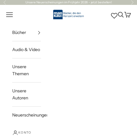
Zum Inhalt springen
Unsere
Neuerscheinungen
im Frühjahr 2026 – jetzt bestellen!
Zurück
Vor
Mankau Verlag
Navigationsmenü öffnen
Suche öff
Waren
Bücher
Audio & Video
Unsere
Themen
Unsere
Autoren
Neuerscheinungen
KONTO