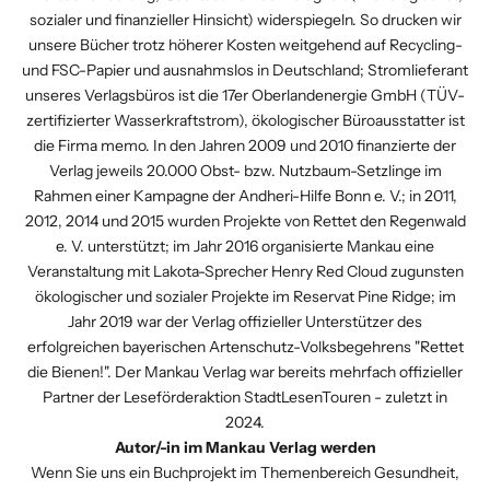
sozialer und finanzieller Hinsicht) widerspiegeln. So drucken wir
unsere Bücher trotz höherer Kosten weitgehend auf Recycling-
und FSC-Papier und ausnahmslos in Deutschland; Stromlieferant
unseres Verlagsbüros ist die
17er Oberlandenergie GmbH
(TÜV-
zertifizierter Wasserkraftstrom), ökologischer Büroausstatter ist
die Firma
memo
. In den Jahren 2009 und 2010 finanzierte der
Verlag jeweils 20.000 Obst- bzw. Nutzbaum-Setzlinge im
Rahmen einer Kampagne der Andheri-Hilfe Bonn e. V.; in 2011,
2012, 2014 und 2015 wurden Projekte von
Rettet den Regenwald
e. V.
unterstützt; im Jahr 2016 organisierte Mankau eine
Veranstaltung mit Lakota-Sprecher Henry Red Cloud zugunsten
ökologischer und sozialer Projekte im Reservat Pine Ridge; im
Jahr 2019 war der Verlag offizieller Unterstützer des
erfolgreichen bayerischen Artenschutz-Volksbegehrens "Rettet
die Bienen!". Der Mankau Verlag war bereits mehrfach offizieller
Partner der Leseförderaktion
StadtLesenTouren
- zuletzt in
2024.
Autor/-in im Mankau Verlag werden
Wenn Sie uns ein Buchprojekt im Themenbereich Gesundheit,