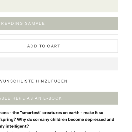
READING SAMPLE
ADD TO CART
WUNSCHLISTE HINZUFÜGEN
ABLE HERE AS AN E-BOOK
ans - the "smartest" creatures on earth - make it so
r offspring? Why do so many children become depressed and
ly intelligent?