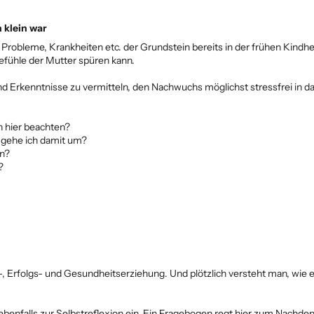
 klein war
r Probleme, Krankheiten etc. der Grundstein bereits in der frühen Kindh
efühle der Mutter spüren kann.
und Erkenntnisse zu vermitteln, den Nachwuchs möglichst stressfrei in 
h hier beachten?
 gehe ich damit um?
en?
?
Erfolgs- und Gesundheitserziehung. Und plötzlich versteht man, wie es 
benfalls zur Selbstreflexion ein. Ein Fragebogen regt hier zum Nachdenk