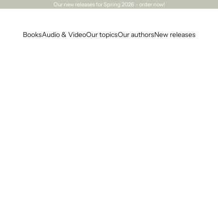
Our
new releases
for Spring 2026 – order now!
Books
Audio & Video
Our topics
Our authors
New releases