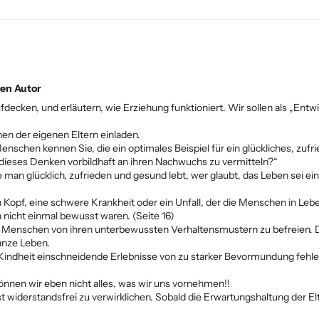
hen Autor
ecken, und erläutern, wie Erziehung funktioniert. Wir sollen als „Entw
n der eigenen Eltern einladen.
le Menschen kennen Sie, die ein optimales Beispiel für ein glückliches, z
ieses Denken vorbildhaft an ihren Nachwuchs zu vermitteln?“
e man glücklich, zufrieden und gesund lebt, wer glaubt, das Leben sei ei
den Kopf, eine schwere Krankheit oder ein Unfall, der die Menschen in Le
 nicht einmal bewusst waren. (Seite 16)
ie Menschen von ihren unterbewussten Verhaltensmustern zu befreien. Da
ganze Leben.
 der Kindheit einschneidende Erlebnisse von zu starker Bevormundung f
önnen wir eben nicht alles, was wir uns vornehmen!!
 widerstandsfrei zu verwirklichen. Sobald die Erwartungshaltung der Elt