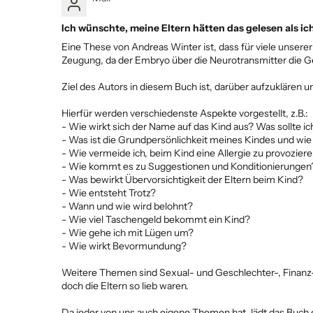
Ich wünschte, meine Eltern hätten das gelesen als ich
Eine These von Andreas Winter ist, dass für viele unsere
Zeugung, da der Embryo über die Neurotransmitter die G
Ziel des Autors in diesem Buch ist, darüber aufzuklären 
Hierfür werden verschiedenste Aspekte vorgestellt, z.B.:
- Wie wirkt sich der Name auf das Kind aus? Was sollte ic
- Was ist die Grundpersönlichkeit meines Kindes und wie
- Wie vermeide ich, beim Kind eine Allergie zu provozier
- Wie kommt es zu Suggestionen und Konditionierungen
- Was bewirkt Übervorsichtigkeit der Eltern beim Kind?
- Wie entsteht Trotz?
- Wann und wie wird belohnt?
- Wie viel Taschengeld bekommt ein Kind?
- Wie gehe ich mit Lügen um?
- Wie wirkt Bevormundung?
Weitere Themen sind Sexual- und Geschlechter-, Finanz-, 
doch die Eltern so lieb waren.
Da jeder von uns auch eigene Themen hat, lädt das Buch e