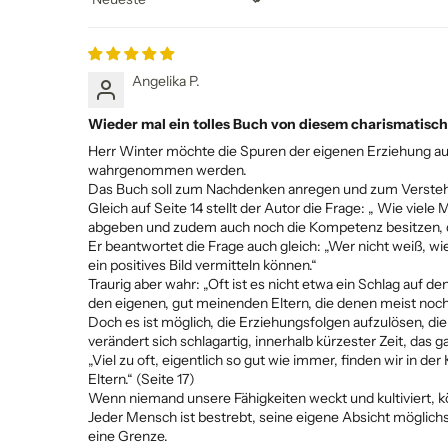
Sort by
Angelika P.
Wieder mal ein tolles Buch von diesem charismatisc
Herr Winter möchte die Spuren der eigenen Erziehung aufd
wahrgenommen werden.
Das Buch soll zum Nachdenken anregen und zum Verstehe
Gleich auf Seite 14 stellt der Autor die Frage: „ Wie vie
abgeben und zudem auch noch die Kompetenz besitzen, d
Er beantwortet die Frage auch gleich: „Wer nicht weiß, wi
ein positives Bild vermitteln können.“
Traurig aber wahr: „Oft ist es nicht etwa ein Schlag auf 
den eigenen, gut meinenden Eltern, die denen meist noch
Doch es ist möglich, die Erziehungsfolgen aufzulösen, d
verändert sich schlagartig, innerhalb kürzester Zeit, das 
„Viel zu oft, eigentlich so gut wie immer, finden wir in
Eltern.“ (Seite 17)
Wenn niemand unsere Fähigkeiten weckt und kultiviert, k
Jeder Mensch ist bestrebt, seine eigene Absicht möglichst
eine Grenze.