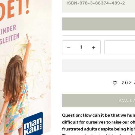
ISBN-978-3-86374-489-2
Decrease quantity
Decrease quantity
ZUR 
AVAIL
Question: How can it be that we hum
difficult for ourselves to raise ou
frustrated adults despite being high