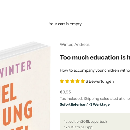
Your cart is empty
Winter, Andreas
Too much education is 
How to accompany your children witho
6 Bewertungen
Sale price
€9,95
Tax included.
Shipping calculated
at che
Sofort lieferbar: 1-3 Werktage
1st edition 2018, paperback
12 x 19 cm, 206 pp.