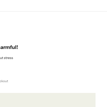
harmful!
ut stress
ckout