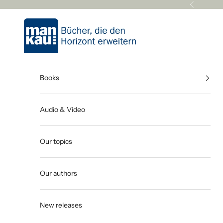
Skip to content
Previous
Mankau Verlag
Books
Audio & Video
Our topics
Our authors
New releases