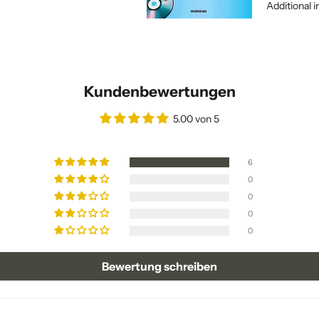
Additional i
Kundenbewertungen
5.00 von 5
6
0
0
0
0
Bewertung schreiben