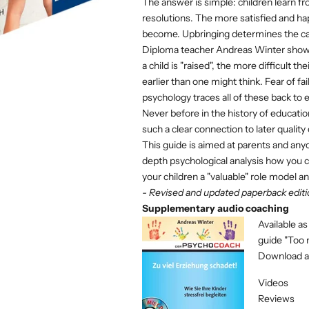
The answer is simple: children learn fr
resolutions. The more satisfied and hap
become. Upbringing determines the care
Diploma teacher Andreas Winter shows 
a child is "raised", the more difficult th
earlier than one might think. Fear of fa
psychology traces all of these back to 
Never before in the history of educatio
such a clear connection to later quality o
This guide is aimed at parents and an
depth psychological analysis how you c
your children a "valuable" role model 
- Revised and updated paperback editi
Supplementary audio coaching
Available a
guide "Too 
Download at
Videos
Reviews