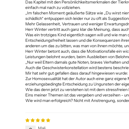
Das Kapitel mit den Persönlichkeitsmerkmalen der Tierkr
einfach mal nach zu vollziehen.
„Im falschen Moment geäußerte Sätze wie „Du wirst niemal
schädlich“ entpuppen sich leider nur zu oft als Suggestio
Mehr Gelassenheit, Vertrauen und weniger Erwartungsdr
Herr Winter vertritt auch ganz klar die Meinung, dass auc
Was ein trotziges Kind eigentlich sagen will und wie man 
Entscheidungsfreiheit lassen und die Konsequenzen ihrer 
anderen um das zu bitten, was man von ihnen möchte, und 
Herr Winter betont auch, dass die Motivationsfalle ein wi
Leistungen belohnt wurden, beim Ausbleiben von Belohnu
„Nur weil Eltern damals gute Noten, braves Verhalten un
Auch die Geschwisterkonstellation wird bestens beschrie
Mir hat sehr gut gefallen dass darauf hingewiesen wurde:
Zur Homosexualität hat der Autor auch eine ganz eigene
erziehungsbedingte Entscheidung zu Ungunsten der eige
Wie das denn jetzt zu verstehen ist mit dem stressfreien 
Eins meiner Themen ist das vergeben und verzeihen - un
Wie wird man erfolgreich? Nicht mit Anstrengung, sonde
Mali