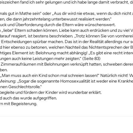
eiszeichen fand ich sehr gelungen und ich habe lange damit verbracht,
s gut in Mathe sein“ oder „Aus dir wird nie etwas, wenn du dich nicht 
nen, die dann jahrzehntelang unterbewusst realisiert werden.“
uck und Überforderung durch die Eltern wäre wünschenswert.
h „liebe“ Eltern schaden können. Liebe kann auch erdrücken und zu viel V
darauf reagiert, ist bestens beschrieben. „Trotz können Sie von vornher
Entscheidungen spürbar machen. Das ist in der Realität allerdings nur s
hier ebenso zu betonen, welchen Nachteil das Nichtentsprechen der Bit
chtiges Element ist: Belohnung macht abhängig! „Es gibt eine recht inter
ngen auch keine Leistungen mehr zeigten.“ (Seite 83)
d Zimmeraufräumen mit Belohnungen verknüpft hatten, schweben deren K
ben.
 „Man muss auch ein Kind schon mal schreien lassen!“ Natürlich nicht! W
 Meinung: „Sogar die sogenannte Homosexualität ist weder eine Krankh
nen Geschlechtsrolle.“
begleite und fördern der Kinder wird wunderbar erklärt.
d auch das wurde aufgegriffen.
rn mit Begeisterung.