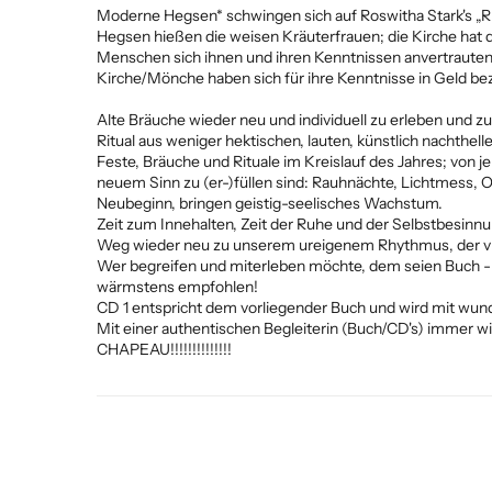
Moderne Hegsen* schwingen sich auf Roswitha Stark's „Rit
Hegsen hießen die weisen Kräuterfrauen; die Kirche hat 
Menschen sich ihnen und ihren Kenntnissen anvertrauten 
Kirche/Mönche haben sich für ihre Kenntnisse in Geld be
Alte Bräuche wieder neu und individuell zu erleben und zu
Ritual aus weniger hektischen, lauten, künstlich nachthe
Feste, Bräuche und Rituale im Kreislauf des Jahres; von j
neuem Sinn zu (er-)füllen sind: Rauhnächte, Lichtmess, 
Neubeginn, bringen geistig-seelisches Wachstum.
Zeit zum Innehalten, Zeit der Ruhe und der Selbstbesinn
Weg wieder neu zu unserem ureigenem Rhythmus, der vie
Wer begreifen und miterleben möchte, dem seien Buch - w
wärmstens empfohlen!
CD 1 entspricht dem vorliegender Buch und wird mit wun
Mit einer authentischen Begleiterin (Buch/CD's) immer 
CHAPEAU!!!!!!!!!!!!!!