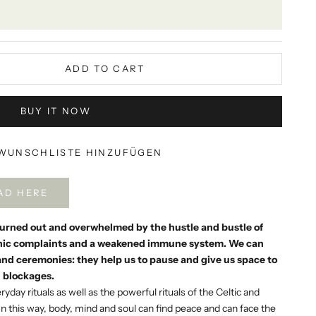
ADD TO CART
BUY IT NOW
WUNSCHLISTE HINZUFÜGEN
AD HERE
urned out and overwhelmed by the hustle and bustle of
ronic complaints and a weakened immune system. We can
 and ceremonies: they help us to pause and give us space to
l blockages.
day rituals as well as the powerful rituals of the Celtic and
 In this way, body, mind and soul can find peace and can face the