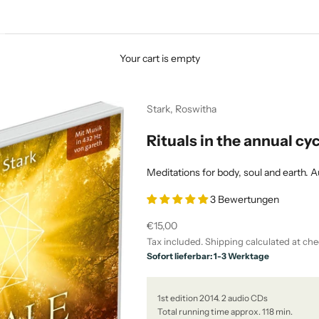
Your cart is empty
Stark, Roswitha
Rituals in the annual cy
Meditations for body, soul and earth. A
3 Bewertungen
Sale price
€15,00
Tax included.
Shipping calculated
at che
Sofort lieferbar: 1-3 Werktage
1st edition 2014. 2 audio CDs
Total running time approx. 118 min.