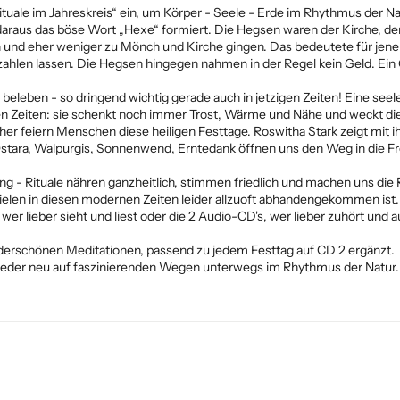
uale im Jahreskreis“ ein, um Körper - Seele - Erde im Rhythmus der Nat
daraus das böse Wort „Hexe“ formiert. Die Hegsen waren der Kirche, de
und eher weniger zu Mönch und Kirche gingen. Das bedeutete für jene e
zahlen lassen. Die Hegsen hingegen nahmen in der Regel kein Geld. Ein
 beleben - so dringend wichtig gerade auch in jetzigen Zeiten! Eine see
llen Zeiten: sie schenkt noch immer Trost, Wärme und Nähe und weckt di
eher feiern Menschen diese heiligen Festtage. Roswitha Stark zeigt mit 
Ostara, Walpurgis, Sonnenwend, Erntedank öffnen uns den Weg in die F
ung - Rituale nähren ganzheitlich, stimmen friedlich und machen uns di
len in diesen modernen Zeiten leider allzuoft abhandengekommen ist.
er lieber sieht und liest oder die 2 Audio-CD's, wer lieber zuhört un
derschönen Meditationen, passend zu jedem Festtag auf CD 2 ergänzt.
wieder neu auf faszinierenden Wegen unterwegs im Rhythmus der Natur.