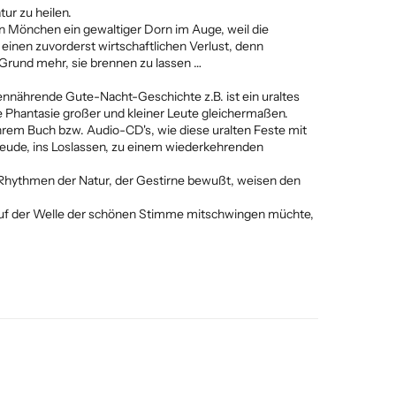
ur zu heilen.
n Mönchen ein gewaltiger Dorn im Auge, weil die
inen zuvorderst wirtschaftlichen Verlust, denn
 Grund mehr, sie brennen zu lassen …
lennährende Gute-Nacht-Geschichte z.B. ist ein uraltes
e Phantasie großer und kleiner Leute gleichermaßen.
ihrem Buch bzw. Audio-CD's, wie diese uralten Feste mit
reude, ins Loslassen, zu einem wiederkehrenden
e Rhythmen der Natur, der Gestirne bewußt, weisen den
d auf der Welle der schönen Stimme mitschwingen müchte,