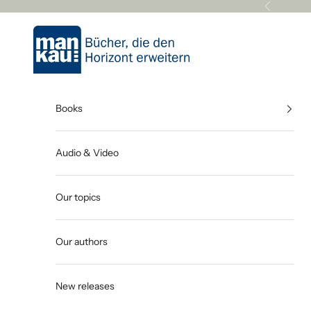
Skip to content
Previous
Mankau Verlag
Books
Audio & Video
Our topics
Our authors
New releases