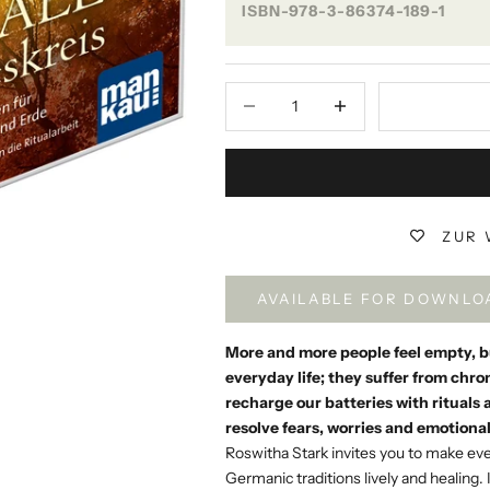
ISBN-978-3-86374-189-1
Decrease quantity
Decrease quantity
ZUR 
AVAILABLE FOR DOWNLO
More and more people feel empty, b
everyday life; they suffer from ch
recharge our batteries with rituals
resolve fears, worries and emotiona
Roswitha Stark invites you to make every
Germanic traditions lively and healing.