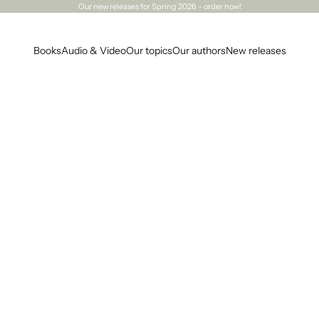
Our
new releases
for Spring 2026 – order now!
Books
Audio & Video
Our topics
Our authors
New releases