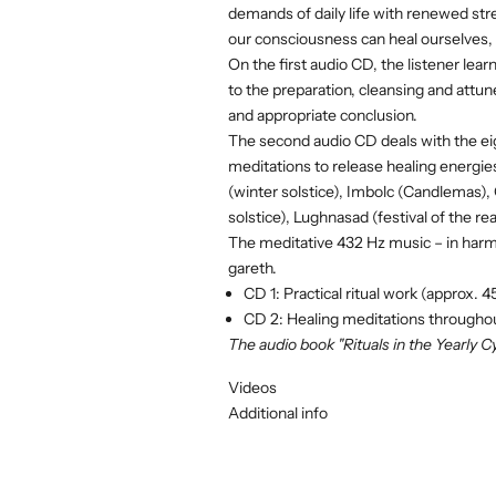
demands of daily life with renewed stre
our consciousness can heal ourselves, 
On the first audio CD, the listener lear
to the preparation, cleansing and attu
and appropriate conclusion.
The second audio CD deals with the eig
meditations to release healing energie
(winter solstice), Imbolc (Candlemas),
solstice), Lughnasad (festival of the 
The meditative 432 Hz music – in ha
gareth.
CD 1: Practical ritual work (approx. 4
CD 2: Healing meditations throughou
The audio book "Rituals in the Yearly Cyc
Videos
Additional info