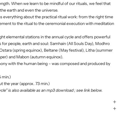
ngth. When we learn to be mindful of our rituals, we feel that
the earth and even the universe.
ns everything about the practical ritual work: from the right time
nement to the ritual to the ceremonial execution with meditation
ht elemental stations in the annual cycle and offers powerful
s for people, earth and soul: Samhain (All Souls Day), Modhro
 Ostara (spring equinox), Beltane (May festival), Litha (summer
reaper) and Mabon (autumn equinox).
rmony with the human being – was composed and produced by
5 min.)
t the year (approx. 73 min.)
le" is also available as
an mp3 download
; see link below.