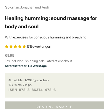
Goldman, Jonathan und Andi
Healing humming: sound massage for
body and soul
With exercises for conscious humming and breathing
17 Bewertungen
Sale price
€9,95
Tax included.
Shipping calculated
at checkout
Sofort lieferbar: 1-3 Werktage
4th ed. March 2025, paperback
12 x 19 cm, 214 pp.
ISBN-978-3-86374-478-6
READING SAMPLE