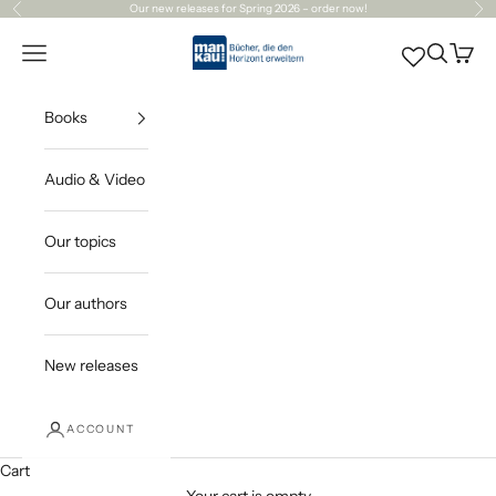
Skip to content
Our
new releases
for Spring 2026 – order now!
Previous
Ne
Mankau Verlag
Open navigation menu
Open sea
Open c
Books
Audio & Video
Our topics
Our authors
New releases
ACCOUNT
Cart