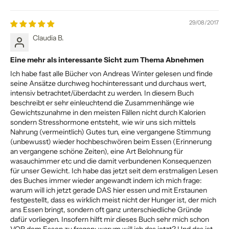
29/08/2017
Claudia B.
Eine mehr als interessante Sicht zum Thema Abnehmen
Ich habe fast alle Bücher von Andreas Winter gelesen und finde
seine Ansätze durchweg hochinteressant und durchaus wert,
intensiv betrachtet/überdacht zu werden. In diesem Buch
beschreibt er sehr einleuchtend die Zusammenhänge wie
Gewichtszunahme in den meisten Fällen nicht durch Kalorien
sondern Stresshormone entsteht, wie wir uns sich mittels
Nahrung (vermeintlich) Gutes tun, eine vergangene Stimmung
(unbewusst) wieder hochbeschwören beim Essen (Erinnerung
an vergangene schöne Zeiten), eine Art Belohnung für
wasauchimmer etc und die damit verbundenen Konsequenzen
für unser Gewicht. Ich habe das jetzt seit dem erstmaligen Lesen
des Buches immer wieder angewandt indem ich mich frage:
warum will ich jetzt gerade DAS hier essen und mit Erstaunen
festgestellt, dass es wirklich meist nicht der Hunger ist, der mich
ans Essen bringt, sondern oft ganz unterschiedliche Gründe
dafür vorliegen. Insofern hilft mir dieses Buch sehr mich schon
VOR dem Essen zu fragen: warum will ich das jetzt? Und das ist