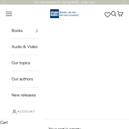
Skip to content
Our
new releases
for Spring 2026 – order now!
Previous
Ne
Mankau Verlag
Open navigation menu
Open sea
Open c
Books
Audio & Video
Our topics
Our authors
New releases
ACCOUNT
Cart