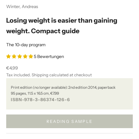
Winter, Andreas
Losing weight is easier than gaining
weight. Compact guide
The 10-day program
5 Bewertungen
Sale price
€4,99
Tax included.
Shipping calculated
at checkout
Print edition (no longer available): 2nd edition 2014, paperback
95 pages, 11.5 x 16.5 cm, €7.99
ISBN-978-3-86374-126-6
READING SAMPLE