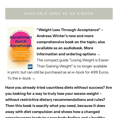
AVAILABLE HERE AS AN E-BOOK
“
Weight Loss Through Acceptance
” –
Andreas Winter's new and more
comprehensive book on the topic; also
available as an
audiobook
.
More
information and ordering options →
The compact guide "Losing Weight is Easier
Than Gaining Weight" is no longer available
in print, but can still be purchased as an
e-book
for 4.99 Euros.
To the e-book →
Have you already tried countless diets without success? Are
you looking for a way to truly lose your excess weight –
without restrictive dietary recommendations and rules?
Then this book is exactly what you need, because it does
away with diet compulsion and shows how a changed
consciousness leads to a new body feeling and a healthy