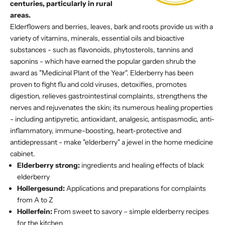
centuries, particularly in rural
areas.
Elderflowers and berries, leaves, bark and roots provide us with a
variety of vitamins, minerals, essential oils and bioactive
substances - such as flavonoids, phytosterols, tannins and
saponins - which have earned the popular garden shrub the
award as "Medicinal Plant of the Year". Elderberry has been
proven to fight flu and cold viruses, detoxifies, promotes
digestion, relieves gastrointestinal complaints, strengthens the
nerves and rejuvenates the skin; its numerous healing properties
- including antipyretic, antioxidant, analgesic, antispasmodic, anti-
inflammatory, immune-boosting, heart-protective and
antidepressant - make "elderberry" a jewel in the home medicine
cabinet.
Elderberry strong:
ingredients and healing effects of black
elderberry
Hollergesund:
Applications and preparations for complaints
from A to Z
Hollerfein:
From sweet to savory – simple elderberry recipes
for the kitchen