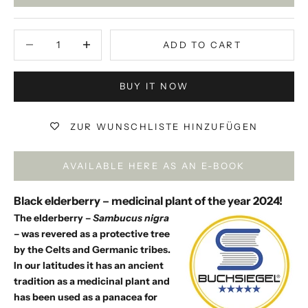
Decrease quantity
Decrease quantity
ADD TO CART
BUY IT NOW
ZUR WUNSCHLISTE HINZUFÜGEN
AVAILABLE HERE AS AN E-BOOK
Black elderberry – medicinal plant of the year 2024!
The elderberry –
Sambucus nigra
– was revered as a protective tree
by the Celts and Germanic tribes.
In our latitudes it has an ancient
tradition as a medicinal plant and
has been used as a panacea for