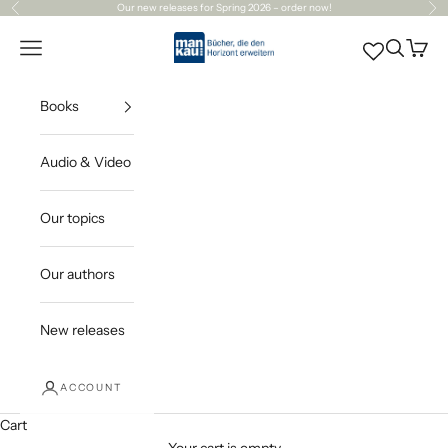
Skip to content
Our
new releases
for Spring 2026 – order now!
Previous
Ne
Mankau Verlag
Open navigation menu
Open sea
Open c
Books
Audio & Video
Our topics
Our authors
New releases
ACCOUNT
Cart