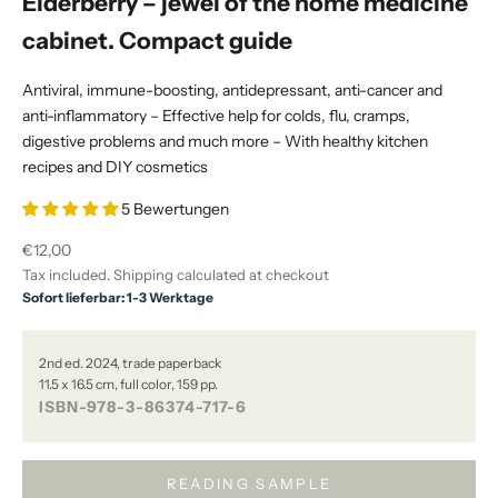
Elderberry – jewel of the home medicine
cabinet. Compact guide
Antiviral, immune-boosting, antidepressant, anti-cancer and
anti-inflammatory – Effective help for colds, flu, cramps,
digestive problems and much more – With healthy kitchen
recipes and DIY cosmetics
5 Bewertungen
Sale price
€12,00
Tax included.
Shipping calculated
at checkout
Sofort lieferbar: 1-3 Werktage
2nd ed. 2024, trade paperback
11.5 x 16.5 cm, full color, 159 pp.
ISBN-978-3-86374-717-6
READING SAMPLE