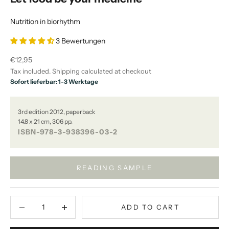
Nutrition in biorhythm
3 Bewertungen
Sale price
€12,95
Tax included.
Shipping calculated
at checkout
Sofort lieferbar: 1-3 Werktage
3rd edition 2012, paperback
14.8 x 21 cm, 306 pp.
ISBN-978-3-938396-03-2
READING SAMPLE
Decrease quantity
Decrease quantity
ADD TO CART