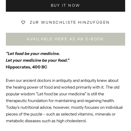
BUY IT NOW
ZUR WUNSCHLISTE HINZUFÜGEN
AVAILABLE HERE AS AN E-BOOK
"Let food be your medicine.
Let your medicine be your food."
Hippocrates, 400 BC
Even our ancient doctors in antiquity and antiquity knew about
the healing power of food and worked primarily with it. The old
popular wisdom "Let food be your medicine" is still the
therapeutic foundation for maintaining and regaining health.
Today's nutritional advice, however, mostly focuses on individual
pieces of the puzzle - such as selected vitamins, minerals or
metabolic diseases such as high cholesterol.