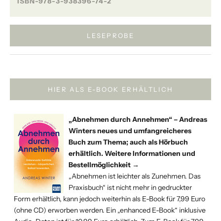
ISBN-978-3-938396-74-2
LESEPROBE
HIER ALS E-BOOK ERHÄLTLICH
„
Abnehmen durch Annehmen
“ – Andreas
Winters neues und umfangreicheres
Buch zum Thema; auch als
Hörbuch
erhältlich.
Weitere Informationen und
Bestellmöglichkeit →
„Abnehmen ist leichter als Zunehmen. Das
Praxisbuch“ ist nicht mehr in gedruckter
Form erhältlich, kann jedoch weiterhin als
E-Book für 7,99 Euro
(ohne CD) erworben werden. Ein „
enhanced E-Book
“ inklusive