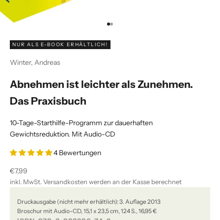
Gehe zu Element 1
Gehe zu Element 2
NUR ALS E-BOOK ERHÄLTLICH!
Winter, Andreas
Abnehmen ist leichter als Zunehmen.
Das Praxisbuch
10-Tage-Starthilfe-Programm zur dauerhaften
Gewichtsreduktion. Mit Audio-CD
4 Bewertungen
Angebot
€7,99
inkl. MwSt.
Versandkosten
werden an der Kasse berechnet
Druckausgabe (nicht mehr erhältlich): 3. Auflage 2013
Broschur mit Audio-CD, 15,1 x 23,5 cm, 124 S., 16,95 €