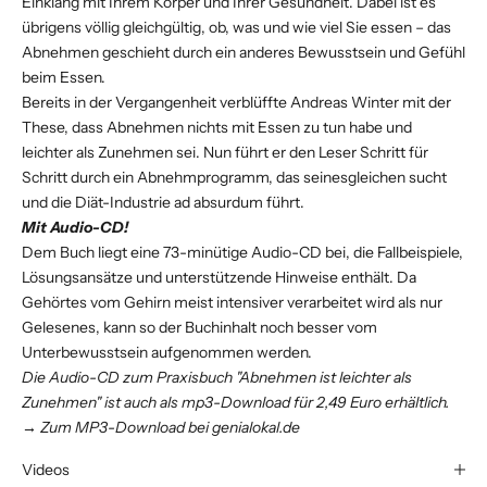
Einklang mit Ihrem Körper und Ihrer Gesundheit. Dabei ist es
übrigens völlig gleichgültig, ob, was und wie viel Sie essen – das
Abnehmen geschieht durch ein anderes Bewusstsein und Gefühl
beim Essen.
Bereits in der Vergangenheit verblüffte Andreas Winter mit der
These, dass Abnehmen nichts mit Essen zu tun habe und
leichter als Zunehmen sei. Nun führt er den Leser Schritt für
Schritt durch ein Abnehmprogramm, das seinesgleichen sucht
und die Diät-Industrie ad absurdum führt.
Mit Audio-CD!
Dem Buch liegt eine 73-minütige Audio-CD bei, die Fallbeispiele,
Lösungsansätze und unterstützende Hinweise enthält. Da
Gehörtes vom Gehirn meist intensiver verarbeitet wird als nur
Gelesenes, kann so der Buchinhalt noch besser vom
Unterbewusstsein aufgenommen werden.
Die Audio-CD zum Praxisbuch "Abnehmen ist leichter als
Zunehmen" ist auch als
mp3-Download
für 2,49 Euro erhältlich.
→
Zum MP3-Download bei genialokal.de
Videos