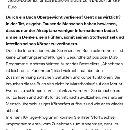
Audio-Daten ist für 10,99 Euro erhältlich.
Zum E-Book für 7,99
Euro ...
Durch ein Buch Übergewicht verlieren? Geht das wirklich?
In der Tat, es geht. Tausende Menschen haben bewiesen,
dass es nur der Akzeptanz weniger Informationen bedarf,
um sein Denken, sein Fühlen, somit seinen Stoffwechsel und
letztlich seinen Körper zu verändern.
Doch die Informationen, die Sie in diesem Buch bekommen, sind
keine Ernährungsempfehlungen, Gesundheitstipps oder Diät-
Programme. Andreas Winter, Autor des Bestsellers „Abnehmen
ist leichter als Zunehmen“, klärt vielmehr auf über den
Zusammenhang zwischen Gefühlen und Körperfunktionen. Sie
brauchen dieses Buch also nicht im Marathonlauf auf den Mount
Everest zu schleppen, um schlank zu werden – Sie brauchen es
nur zu lesen und Schritt für Schritt nachzuvollziehen, weshalb ein
Mensch überschüssiges Körperfett aufbaut und wie er es wieder
abbaut.
In einem 10-Tage-Programm können Sie Ihren Stoffwechsel
umprogrammieren: vom Zunehmen zum Abnehmen, ganz im