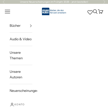
Zum Inhalt springen
Unsere
Neuerscheinungen
im Frühjahr 2026 – jetzt bestellen!
Zurück
Vor
Mankau Verlag
Navigationsmenü öffnen
Suche öff
Waren
Bücher
Audio & Video
Unsere
Themen
Unsere
Autoren
Neuerscheinungen
KONTO