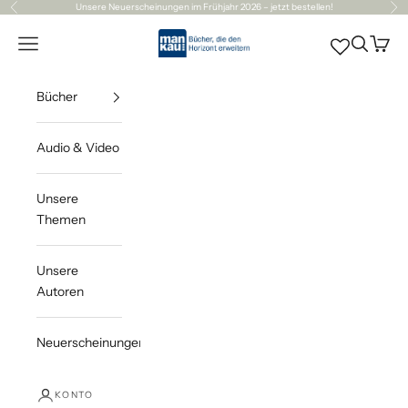
Zum Inhalt springen
Unsere
Neuerscheinungen
im Frühjahr 2026 – jetzt bestellen!
Zurück
Vor
Mankau Verlag
Navigationsmenü öffnen
Suche öff
Waren
Bücher
Audio & Video
Unsere
Themen
Unsere
Autoren
Neuerscheinungen
KONTO