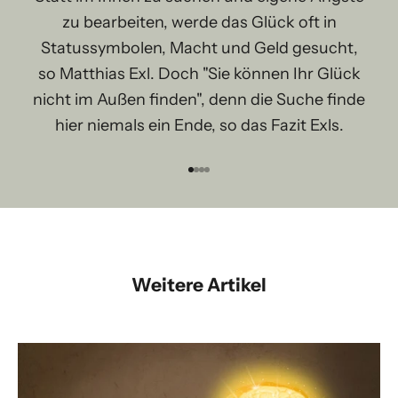
zu bearbeiten, werde das Glück oft in
Statussymbolen, Macht und Geld gesucht,
so Matthias Exl. Doch "Sie können Ihr Glück
nicht im Außen finden", denn die Suche finde
hier niemals ein Ende, so das Fazit Exls.
Gehe zu Element 1
Gehe zu Element 2
Gehe zu Element 3
Gehe zu Element 4
Weitere Artikel