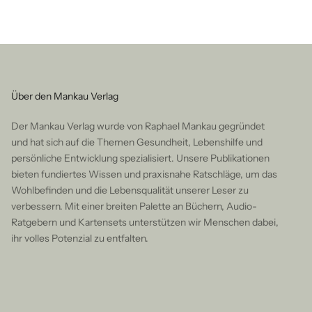
Über den Mankau Verlag
Der Mankau Verlag wurde von Raphael Mankau gegründet
und hat sich auf die Themen Gesundheit, Lebenshilfe und
persönliche Entwicklung spezialisiert. Unsere Publikationen
bieten fundiertes Wissen und praxisnahe Ratschläge, um das
Wohlbefinden und die Lebensqualität unserer Leser zu
verbessern. Mit einer breiten Palette an Büchern, Audio-
Ratgebern und Kartensets unterstützen wir Menschen dabei,
ihr volles Potenzial zu entfalten.