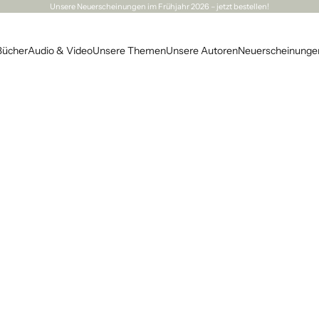
Unsere
Neuerscheinungen
im Frühjahr 2026 – jetzt bestellen!
Bücher
Audio & Video
Unsere Themen
Unsere Autoren
Neuerscheinunge