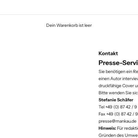
Dein Warenkorb ist leer
Kontakt
Presse-Serv
Sie benötigen ein R
einen Autor intervi
druckfähige Cover u
Bitte wenden Sie sic
Stefanie Schäfer
Tel +49 (0) 87 42 / 9
Fax +49 (0) 87 42 / 
presse@mankau.de
Hinweis:
Für redakt
Gründen des Umwel