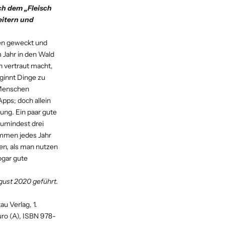
ch dem „Fleisch
eitern und
len geweckt und
 Jahr in den Wald
 vertraut macht,
ginnt Dinge zu
 Menschen
pps; doch allein
rung. Ein paar gute
zumindest drei
ommen jedes Jahr
en, als man nutzen
ogar gute
gust 2020 geführt.
u Verlag, 1.
uro (A), ISBN 978-