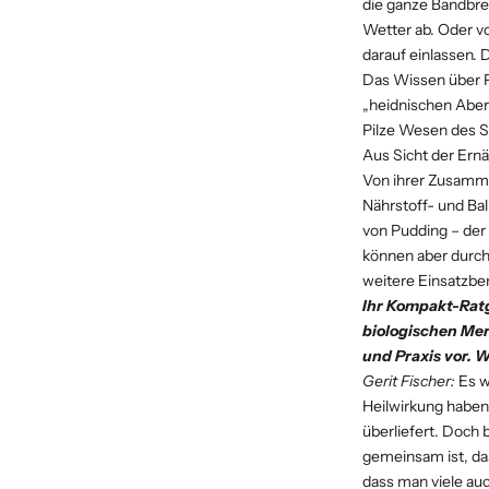
die ganze Bandbrei
Wetter ab. Oder vo
darauf einlassen. 
Das Wissen über Pi
„heidnischen Aber
Pilze Wesen des S
Aus Sicht der Ernä
Von ihrer Zusamme
Nährstoff- und Bal
von Pudding – der v
können aber durch 
weitere Einsatzbe
Ihr Kompakt-Ratg
biologischen Mer
und Praxis vor. 
Gerit Fischer:
Es w
Heilwirkung haben. 
überliefert. Doch 
gemeinsam ist, da
dass man viele au