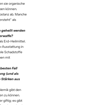
en sie organische
eben können.
ubstanz ab. Manche
rsteht“ als
n geheilt werden
erwaffe?
als Erd-Heilmittel.
m-Ausstattung in
ele Schadstoffe
nen mit
!
besten Fall
ung (und als
e Stärken aus
olemik gibt den
zen zu können.
 giftig; es gibt