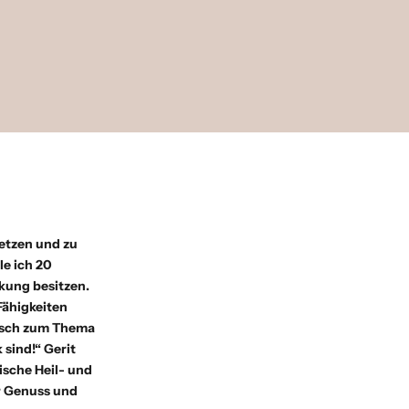
setzen und zu
le ich 20
kung besitzen.
Fähigkeiten
ausch zum Thema
 sind!“
Gerit
sche Heil- und
er Genuss und