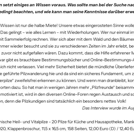
 setzt einiges an Wissen voraus. Was sollte man bei der Suche na
edingt beachten, und wie kann man seine Kenntnisse darüber erw
Wissen ist nur die halbe Miete! Unsere etwas eingerosteten Sinne wol
Das gelingt – wie alles Lernen – mit Wiederholungen. Wer nur einmal im
it Sammelerfolg rechnen. Wer sich aber mit dem Wald und den Bäumen
mer wieder besucht und sie zu verschiedenen Zeiten im Jahr erlebt, be
 zuvor nicht aufgefallen wären. Dazu kommt, dass die Hilfe erfahrener
 Zwar gibt es brauchbare Bestimmungsbücher und Online-Bestimmungs-A
sich nicht verlassen. Viel mehr Sicherheit bietet die mündliche Überliefe
ne geführte Pilzwanderung hie und da sind ein sicheres Fundament, um 
igerpilze“ zweifelsfrei erkennen zu können. Und wenn man dranbleibt, k
 Sorten dazu. So hat man in wenigen Jahren mehr „Pilzfreunde“ beisamm
 motiviert ist, wird in den diversen Online-Foren regen Austausch und s
n, denn die Pilzkundigen sind tatsächlich ein besonders nettes Volk!
Das Interview wurde im Au
mische Heil- und Vitalpilze - 20 Pilze für Küche und Hausapotheke, Manka
0, Klappenbroschur, 11,5 x 16,5 cm, 158 Seiten, 12,00 Euro (D) / 12,40 E