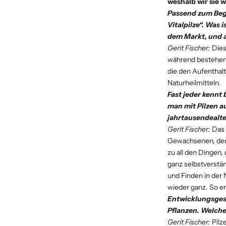
weshalb wir sie w
Passend zum Begi
Vitalpilze“. Was
dem Markt, und a
Gerit Fischer:
Dies
während bestehend
die den Aufenthalt
Naturheilmitteln.
Fast jeder kennt
man mit Pilzen a
jahrtausendealte
Gerit Fischer:
Das 
Gewachsenen, dem 
zu all den Dingen
ganz selbstverstän
und Finden in der
wieder ganz. So em
Entwicklungsgesc
Pflanzen. Welche
Gerit Fischer:
Pilz