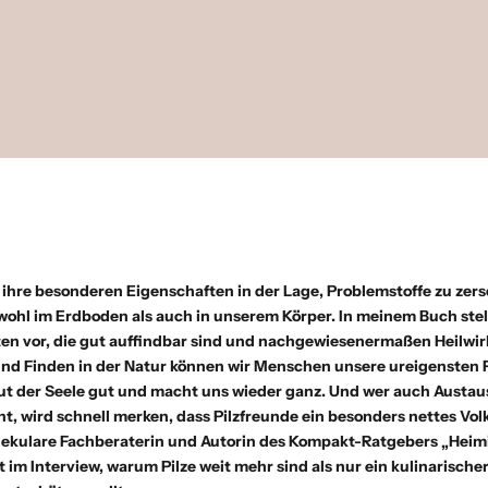
h ihre besonderen Eigenschaften in der Lage, Problemstoffe zu zer
wohl im Erdboden als auch in unserem Körper. In meinem Buch stel
ten vor, die gut auffindbar sind und nachgewiesenermaßen Heilwir
nd Finden in der Natur können wir Menschen unsere ureigensten 
tut der Seele gut und macht uns wieder ganz. Und wer auch Aust
t, wird schnell merken, dass Pilzfreunde ein besonders nettes Volk
ekulare Fachberaterin und Autorin des
Kompakt-Ratgebers „Heimi
rt im Interview, warum Pilze weit mehr sind als nur ein kulinarisch