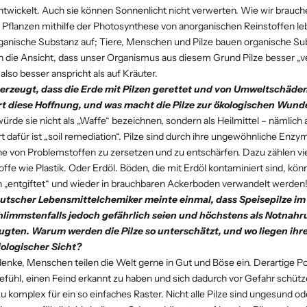
twickelt. Auch sie können Sonnenlicht nicht verwerten. Wie wir brauch
Pflanzen mithilfe der Photosynthese von anorganischen Reinstoffen l
ganische Substanz auf; Tiere, Menschen und Pilze bauen organische S
n die Ansicht, dass unser Organismus aus diesem Grund Pilze besser „ve
 also besser anspricht als auf Kräuter.
erzeugt, dass die Erde mit Pilzen gerettet und von Umweltschäde
t diese Hoffnung, und was macht die Pilze zur ökologischen Wund
würde sie nicht als „Waffe“ bezeichnen, sondern als Heilmittel – nämlich 
 dafür ist „soil remediation“. Pilze sind durch ihre ungewöhnliche Enzy
ihe von Problemstoffen zu zersetzen und zu entschärfen. Dazu zählen vi
ffe wie Plastik. Oder Erdöl. Böden, die mit Erdöl kontaminiert sind, kön
 „entgiftet“ und wieder in brauchbaren Ackerboden verwandelt werden
utscher Lebensmittelchemiker meinte einmal, dass Speisepilze im 
hlimmstenfalls jedoch gefährlich seien und höchstens als Notnahr
ugten. Warum werden die Pilze so unterschätzt, und wo liegen ihr
ologischer Sicht?
denke, Menschen teilen die Welt gerne in Gut und Böse ein. Derartige P
efühl, einen Feind erkannt zu haben und sich dadurch vor Gefahr schüt
u komplex für ein so einfaches Raster. Nicht alle Pilze sind ungesund oder