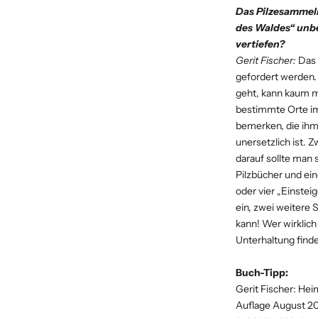
Das Pilzesammeln
des Waldes“ unb
vertiefen?
Gerit Fischer:
Das 
gefordert werden. 
geht, kann kaum m
bestimmte Orte im
bemerken, die ihm
unersetzlich ist.
darauf sollte man 
Pilzbücher und ei
oder vier „Einste
ein, zwei weitere
kann! Wer wirklich
Unterhaltung finde
Buch-Tipp:
Gerit Fischer: Hei
Auflage August 202