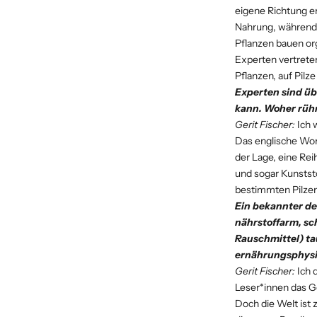
eigene Richtung en
Nahrung, während 
Pflanzen bauen or
Experten vertrete
Pflanzen, auf Pilze
Experten sind üb
kann. Woher rühr
Gerit Fischer:
Ich 
Das englische Wort
der Lage, eine Re
und sogar Kunststo
bestimmten Pilzen
Ein bekannter de
nährstoffarm, sc
Rauschmittel) ta
ernährungsphysi
Gerit Fischer:
Ich 
Leser*innen das G
Doch die Welt ist z