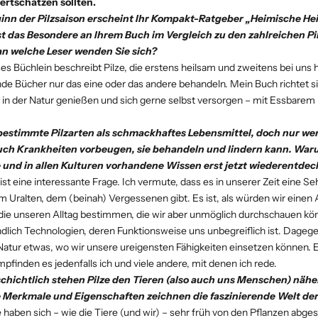
ertschätzen sollten.
nn der Pilzsaison erscheint Ihr Kompakt-Ratgeber „Heimische Hei
 ist das Besondere an Ihrem Buch im Vergleich zu den zahlreichen P
n welche Leser wenden Sie sich?
es Büchlein beschreibt Pilze, die erstens heilsam und zweitens bei uns 
e Bücher nur das eine oder das andere behandeln. Mein Buch richtet s
 in der Natur genießen und sich gerne selbst versorgen – mit Essbarem
 bestimmte Pilzarten als schmackhaftes Lebensmittel, doch nur we
uch Krankheiten vorbeugen, sie behandeln und lindern kann. War
 und in allen Kulturen vorhandene Wissen erst jetzt wiederentdec
ist eine interessante Frage. Ich vermute, dass es in unserer Zeit eine 
Uralten, dem (beinah) Vergessenen gibt. Es ist, als würden wir einen
, die unseren Alltag bestimmen, die wir aber unmöglich durchschauen kö
dlich Technologien, deren Funktionsweise uns unbegreiflich ist. Dageg
 Natur etwas, wo wir unsere ureigensten Fähigkeiten einsetzen können.
pfinden es jedenfalls ich und viele andere, mit denen ich rede.
hichtlich stehen Pilze den Tieren (also auch uns Menschen) näher
 Merkmale und Eigenschaften zeichnen die faszinierende Welt der 
e haben sich – wie die Tiere (und wir) – sehr früh von den Pflanzen abges