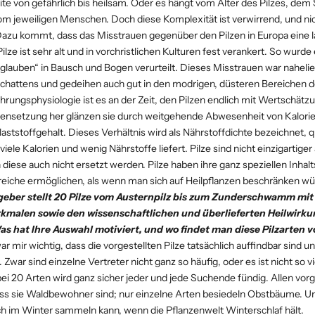
te von gefährlich bis heilsam. Oder es hängt vom Alter des Pilzes, de
m jeweiligen Menschen. Doch diese Komplexität ist verwirrend, und nicht
Dazu kommt, dass das Misstrauen gegenüber den Pilzen in Europa eine la
lze ist sehr alt und in vorchristlichen Kulturen fest verankert. So wurd
glauben“ in Bausch und Bogen verurteilt. Dieses Misstrauen war naheli
chattens und gedeihen auch gut in den modrigen, düsteren Bereichen d
hrungsphysiologie ist es an der Zeit, den Pilzen endlich mit Wertschät
nsetzung her glänzen sie durch weitgehende Abwesenheit von Kalorie
laststoffgehalt. Dieses Verhältnis wird als Nährstoffdichte bezeichnet, 
iele Kalorien und wenig Nährstoffe liefert. Pilze sind nicht einzigartiger 
diese auch nicht ersetzt werden. Pilze haben ihre ganz speziellen Inhalts
reiche ermöglichen, als wenn man sich auf Heilpflanzen beschränken wü
eber stellt 20 Pilze vom Austernpilz bis zum Zunderschwamm mit
kmalen sowie den wissenschaftlichen und überlieferten Heilwirku
Was hat Ihre Auswahl motiviert, und wo findet man diese Pilzarten
ar mir wichtig, dass die vorgestellten Pilze tatsächlich auffindbar sind u
Zwar sind einzelne Vertreter nicht ganz so häufig, oder es ist nicht so vie
bei 20 Arten wird ganz sicher jeder und jede Suchende fündig. Allen vorg
ss sie Waldbewohner sind; nur einzelne Arten besiedeln Obstbäume. Un
ch im Winter sammeln kann, wenn die Pflanzenwelt Winterschlaf hält.