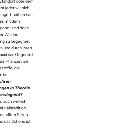
m Standort oder dem
 jeder will sich
nge Tradition hat.
e es mit dem
egend, sind doch
er Wälder.
zung zu begegnen.
n und durch ihren
quasi das Gegenteil
als Pflanzen, sie
stoffe, die
rde.
 ihren
ngen in Theorie
 vorwiegend?
nd auch wirklich
l Heiltradition
estellten Pilzen
d das Schöne ist,