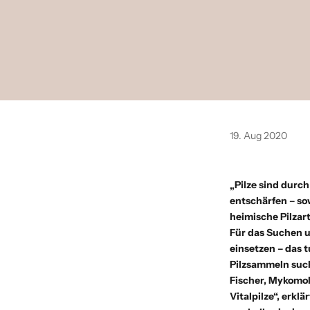
19. Aug 2020
„Pilze sind durc
entschärfen – so
heimische Pilzar
Für das Suchen u
einsetzen – das 
Pilzsammeln such
Fischer
, Mykomol
Vitalpilze“
, erklä