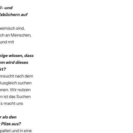
l- und
ilzbüchern auf
heimisch sind,
ich an Menschen,
 und mit
nige wissen, dass
um wird dieses
kt?
Sehnsucht nach dem
 Ausgleich suchen
nnen. Wir nutzen
en ist das Suchen
 Es macht uns
 als den
Pilze aus?
paltet und in eine