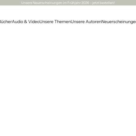
Unsere
Neuerscheinungen
im Frühjahr 2026 – jetzt bestellen!
Bücher
Audio & Video
Unsere Themen
Unsere Autoren
Neuerscheinunge