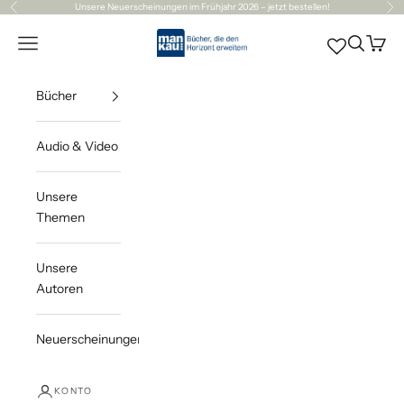
Zum Inhalt springen
Unsere
Neuerscheinungen
im Frühjahr 2026 – jetzt bestellen!
Zurück
Vor
Mankau Verlag
Navigationsmenü öffnen
Suche öff
Waren
Bücher
Audio & Video
Unsere
Themen
Unsere
Autoren
Neuerscheinungen
KONTO