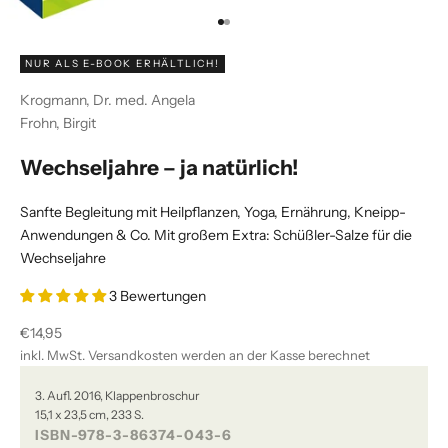
Gehe zu Element 1
Gehe zu Element 2
NUR ALS E-BOOK ERHÄLTLICH!
Krogmann, Dr. med. Angela
Frohn, Birgit
Wechseljahre – ja natürlich!
Sanfte Begleitung mit Heilpflanzen, Yoga, Ernährung, Kneipp-
Anwendungen & Co. Mit großem Extra: Schüßler-Salze für die
Wechseljahre
3 Bewertungen
Angebot
€14,95
inkl. MwSt.
Versandkosten
werden an der Kasse berechnet
3. Aufl. 2016, Klappenbroschur
15,1 x 23,5 cm, 233 S.
ISBN-978-3-86374-043-6