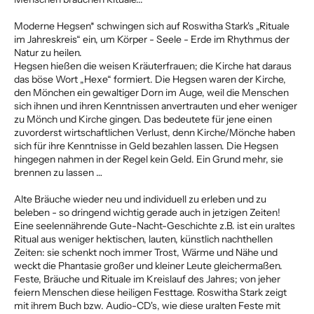
Moderne Hegsen* schwingen sich auf Roswitha Stark's „Rituale
im Jahreskreis“ ein, um Körper - Seele - Erde im Rhythmus der
Natur zu heilen.
Hegsen hießen die weisen Kräuterfrauen; die Kirche hat daraus
das böse Wort „Hexe“ formiert. Die Hegsen waren der Kirche,
den Mönchen ein gewaltiger Dorn im Auge, weil die Menschen
sich ihnen und ihren Kenntnissen anvertrauten und eher weniger
zu Mönch und Kirche gingen. Das bedeutete für jene einen
zuvorderst wirtschaftlichen Verlust, denn Kirche/Mönche haben
sich für ihre Kenntnisse in Geld bezahlen lassen. Die Hegsen
hingegen nahmen in der Regel kein Geld. Ein Grund mehr, sie
brennen zu lassen …
Alte Bräuche wieder neu und individuell zu erleben und zu
beleben - so dringend wichtig gerade auch in jetzigen Zeiten!
Eine seelennährende Gute-Nacht-Geschichte z.B. ist ein uraltes
Ritual aus weniger hektischen, lauten, künstlich nachthellen
Zeiten: sie schenkt noch immer Trost, Wärme und Nähe und
weckt die Phantasie großer und kleiner Leute gleichermaßen.
Feste, Bräuche und Rituale im Kreislauf des Jahres; von jeher
feiern Menschen diese heiligen Festtage. Roswitha Stark zeigt
mit ihrem Buch bzw. Audio-CD's, wie diese uralten Feste mit