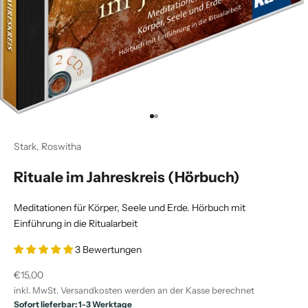
Gehe zu Element 1
Gehe zu Element 2
Stark, Roswitha
Rituale im Jahreskreis (Hörbuch)
Meditationen für Körper, Seele und Erde. Hörbuch mit
Einführung in die Ritualarbeit
3 Bewertungen
Angebot
€15,00
inkl. MwSt.
Versandkosten
werden an der Kasse berechnet
Sofort lieferbar: 1-3 Werktage