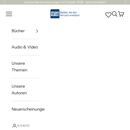
Zum Inhalt springen
Unsere
Neuerscheinungen
im Frühjahr 2026 – jetzt bestellen!
Zurück
Vor
Mankau Verlag
Navigationsmenü öffnen
Suche öff
Waren
Bücher
Audio & Video
Unsere
Themen
Unsere
Autoren
Neuerscheinungen
KONTO