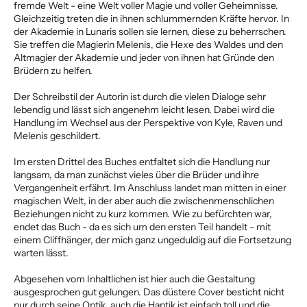
fremde Welt - eine Welt voller Magie und voller Geheimnisse.
Gleichzeitig treten die in ihnen schlummernden Kräfte hervor. In
der Akademie in Lunaris sollen sie lernen, diese zu beherrschen.
Sie treffen die Magierin Melenis, die Hexe des Waldes und den
Altmagier der Akademie und jeder von ihnen hat Gründe den
Brüdern zu helfen.
Der Schreibstil der Autorin ist durch die vielen Dialoge sehr
lebendig und lässt sich angenehm leicht lesen. Dabei wird die
Handlung im Wechsel aus der Perspektive von Kyle, Raven und
Melenis geschildert.
Im ersten Drittel des Buches entfaltet sich die Handlung nur
langsam, da man zunächst vieles über die Brüder und ihre
Vergangenheit erfährt. Im Anschluss landet man mitten in einer
magischen Welt, in der aber auch die zwischenmenschlichen
Beziehungen nicht zu kurz kommen. Wie zu befürchten war,
endet das Buch - da es sich um den ersten Teil handelt - mit
einem Cliffhänger, der mich ganz ungeduldig auf die Fortsetzung
warten lässt.
Abgesehen vom Inhaltlichen ist hier auch die Gestaltung
ausgesprochen gut gelungen. Das düstere Cover besticht nicht
nur durch seine Optik, auch die Haptik ist einfach toll und die