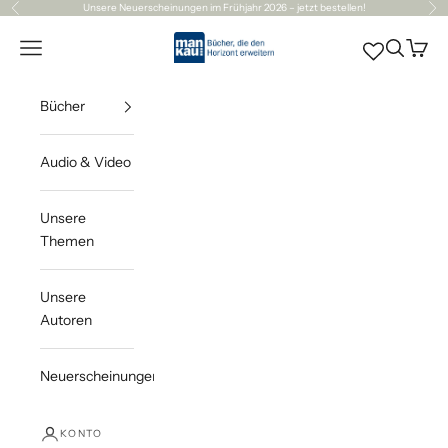
Zum Inhalt springen
Unsere
Neuerscheinungen
im Frühjahr 2026 – jetzt bestellen!
Zurück
Vor
Mankau Verlag
Navigationsmenü öffnen
Suche öff
Waren
Bücher
Audio & Video
Unsere
Themen
Unsere
Autoren
Neuerscheinungen
KONTO