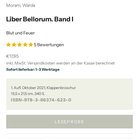
Moram, Warda
Liber Bellorum. Band I
Blut und Feuer
5 Bewertungen
Angebot
€17,95
inkl. MwSt.
Versandkosten
werden an der Kasse berechnet
Sofort lieferbar: 1-3 Werktage
1. Aufl. Oktober 2021, Klappenbroschur
13,5 x 21,5 cm, 340 S.
ISBN-978-3-86374-623-0
LESEPROBE