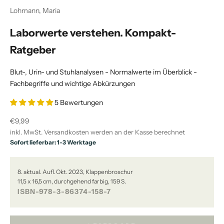
Lohmann, Maria
Laborwerte verstehen. Kompakt-
Ratgeber
Blut-, Urin- und Stuhlanalysen - Normalwerte im Überblick -
Fachbegriffe und wichtige Abkürzungen
5 Bewertungen
Angebot
€9,99
inkl. MwSt.
Versandkosten
werden an der Kasse berechnet
Sofort lieferbar: 1-3 Werktage
8. aktual. Aufl. Okt. 2023, Klappenbroschur
11,5 x 16,5 cm, durchgehend farbig, 159 S.
ISBN-978-3-86374-158-7