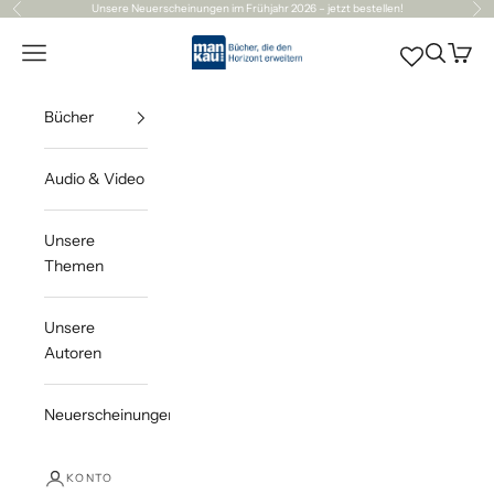
Zum Inhalt springen
Unsere
Neuerscheinungen
im Frühjahr 2026 – jetzt bestellen!
Zurück
Vor
Mankau Verlag
Navigationsmenü öffnen
Suche öff
Waren
Bücher
Audio & Video
Unsere
Themen
Unsere
Autoren
Neuerscheinungen
KONTO