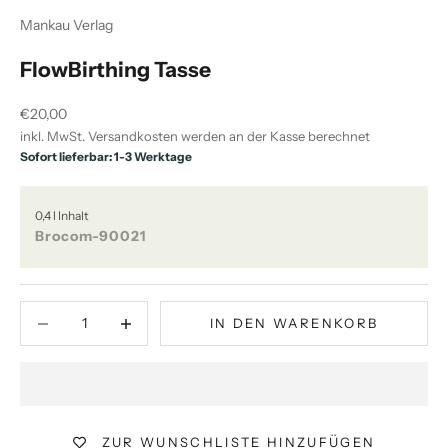
Mankau Verlag
FlowBirthing Tasse
Angebot
€20,00
inkl. MwSt.
Versandkosten
werden an der Kasse berechnet
Sofort lieferbar: 1-3 Werktage
0,4 l Inhalt
Brocom-90021
Anzahl verringern
Anzahl verringern
IN DEN WARENKORB
ZUR WUNSCHLISTE HINZUFÜGEN