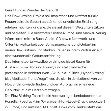
Bereit für das Wunder der Geburt!
Das FlowBirthing-Projekt soll Inspiration und Kraftort für alle
Frauen sein, die Geburt als stärkende urweibliche Erfahrung
erleben möchten, und alle, die sie auf diesem Weg unterstützen
und begleiten. Die Initiatoren Kristina Rumpel und Mankau Verlag
informieren mittels Buch, Audio-CD sowie Netzwerk- und
Öffentlichkeitsarbeit über Schwangerschaft und Geburt im
neuen Bewusstsein und stärken Frauen in ihrem Vertrauen auf
eine wundervolle Geburtserfahrung.
Das Internetportal
www.flowbirthing.de
bietet Raum für
Austausch (via Blog und Forum) und stellt zahlreiche
professionelle Anbieter (von „Akupunktur“ über „HypnoBirthing“
bis „Meditation“ und „Yoga“) vor, die sich in den Leitmotiven von
FlowBirthing wiederfinden und den Aufbruch in eine neue
Geburtskultur im Herzen mittragen.
Die FlowBirthing-Tasse ist ein hochwertiger Jumbobecher aus
Porzellan (bedruckt im 10-farbigen High-Level-Druck, produziert
in Europa) und umfasst 0,4 l Inhalt. Links vom Henkel steht das