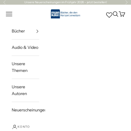
Zum Inhalt springen
Unsere
Neuerscheinungen
im Frühjahr 2026 – jetzt bestellen!
Zurück
Vor
Mankau Verlag
Navigationsmenü öffnen
Suche öff
Waren
Bücher
Audio & Video
Unsere
Themen
Unsere
Autoren
Neuerscheinungen
KONTO