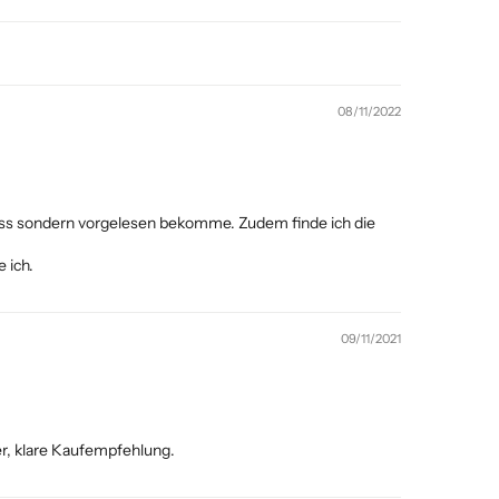
08/11/2022
muss sondern vorgelesen bekomme. Zudem finde ich die
 ich.
09/11/2021
r, klare Kaufempfehlung.