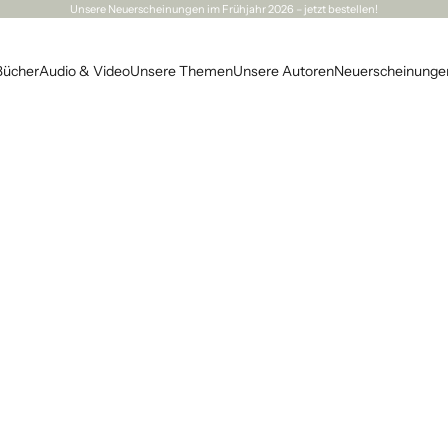
Unsere
Neuerscheinungen
im Frühjahr 2026 – jetzt bestellen!
Bücher
Audio & Video
Unsere Themen
Unsere Autoren
Neuerscheinunge