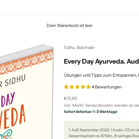
Dein Warenkorb ist leer
Sidhu, Balvinder
Every Day Ayurveda. Au
Übungen und Tipps zum Entspannen, 
4 Bewertungen
Angebot
€12,95
inkl. MwSt.
Versandkosten
werden an de
Sofort lieferbar: 1-3 Werktage
1. Aufl. September 2020, 1 Audio-CD im 
Gesamtlaufzeit ca. 67 Min., 8-seitiges Boo