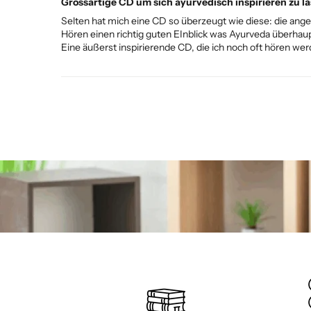
Grossartige CD um sich ayurvedisch inspirieren zu l
Selten hat mich eine CD so überzeugt wie diese: die an
Hören einen richtig guten EInblick was Ayurveda überhaupt
Eine äußerst inspirierende CD, die ich noch oft hören we