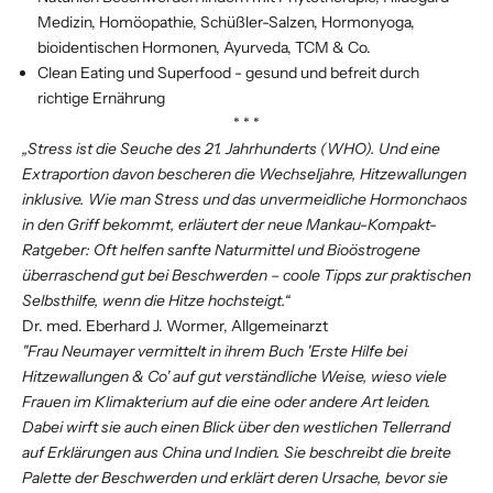
Medizin, Homöopathie, Schüßler-Salzen, Hormonyoga,
bioidentischen Hormonen, Ayurveda, TCM & Co.
Clean Eating und Superfood - gesund und befreit durch
richtige Ernährung
* * *
„Stress ist die Seuche des 21. Jahrhunderts (WHO). Und eine
Extraportion davon bescheren die Wechseljahre, Hitzewallungen
inklusive. Wie man Stress und das unvermeidliche Hormonchaos
in den Griff bekommt, erläutert der neue Mankau-Kompakt-
Ratgeber: Oft helfen sanfte Naturmittel und Bioöstrogene
überraschend gut bei Beschwerden – coole Tipps zur praktischen
Selbsthilfe, wenn die Hitze hochsteigt.“
Dr. med. Eberhard J. Wormer, Allgemeinarzt
"Frau Neumayer vermittelt in ihrem Buch 'Erste Hilfe bei
Hitzewallungen & Co' auf gut verständliche Weise, wieso viele
Frauen im Klimakterium auf die eine oder andere Art leiden.
Dabei wirft sie auch einen Blick über den westlichen Tellerrand
auf Erklärungen aus China und Indien. Sie beschreibt die breite
Palette der Beschwerden und erklärt deren Ursache, bevor sie