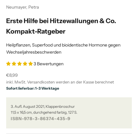
Neumayer, Petra
Erste Hilfe bei Hitzewallungen & Co.
Kompakt-Ratgeber
Heilpflanzen, Superfood und bioidentische Hormone gegen
Wechseljahresbeschwerden
3 Bewertungen
Angebot
€8,99
inkl. MwSt.
Versandkosten
werden an der Kasse berechnet
Sofort lieferbar: 1-3 Werktage
3. Aufl. August 2021, Klappenbroschur
11,5 x 16,5 cm, durchgehend farbig, 127 S.
ISBN-978-3-86374-435-9