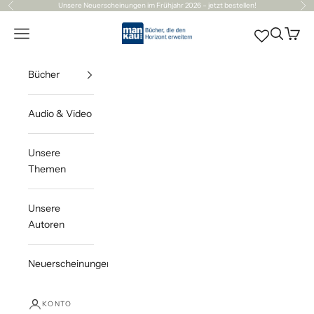
Zum Inhalt springen
Unsere
Neuerscheinungen
im Frühjahr 2026 – jetzt bestellen!
Zurück
Vor
Mankau Verlag
Navigationsmenü öffnen
Suche öff
Waren
Bücher
Audio & Video
Unsere
Themen
Unsere
Autoren
Neuerscheinungen
KONTO