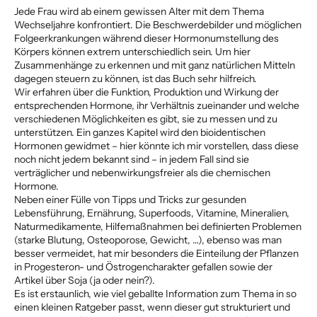
Jede Frau wird ab einem gewissen Alter mit dem Thema
Wechseljahre konfrontiert. Die Beschwerdebilder und möglichen
Folgeerkrankungen während dieser Hormonumstellung des
Körpers können extrem unterschiedlich sein. Um hier
Zusammenhänge zu erkennen und mit ganz natürlichen Mitteln
dagegen steuern zu können, ist das Buch sehr hilfreich.
Wir erfahren über die Funktion, Produktion und Wirkung der
entsprechenden Hormone, ihr Verhältnis zueinander und welche
verschiedenen Möglichkeiten es gibt, sie zu messen und zu
unterstützen. Ein ganzes Kapitel wird den bioidentischen
Hormonen gewidmet – hier könnte ich mir vorstellen, dass diese
noch nicht jedem bekannt sind – in jedem Fall sind sie
verträglicher und nebenwirkungsfreier als die chemischen
Hormone.
Neben einer Fülle von Tipps und Tricks zur gesunden
Lebensführung, Ernährung, Superfoods, Vitamine, Mineralien,
Naturmedikamente, Hilfemaßnahmen bei definierten Problemen
(starke Blutung, Osteoporose, Gewicht, …), ebenso was man
besser vermeidet, hat mir besonders die Einteilung der Pflanzen
in Progesteron- und Östrogencharakter gefallen sowie der
Artikel über Soja (ja oder nein?).
Es ist erstaunlich, wie viel geballte Information zum Thema in so
einen kleinen Ratgeber passt, wenn dieser gut strukturiert und