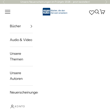
Zum Inhalt springen
Unsere
Neuerscheinungen
im Frühjahr 2026 – jetzt bestellen!
Zurück
Vor
Mankau Verlag
Navigationsmenü öffnen
Suche öff
Waren
Bücher
Audio & Video
Unsere
Themen
Unsere
Autoren
Neuerscheinungen
KONTO