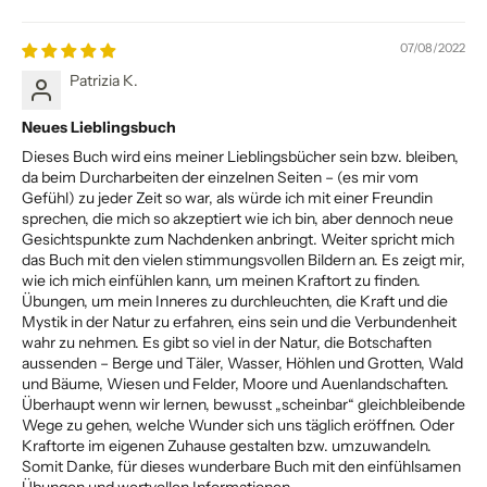
07/08/2022
Patrizia K.
Neues Lieblingsbuch
Dieses Buch wird eins meiner Lieblingsbücher sein bzw. bleiben,
da beim Durcharbeiten der einzelnen Seiten – (es mir vom
Gefühl) zu jeder Zeit so war, als würde ich mit einer Freundin
sprechen, die mich so akzeptiert wie ich bin, aber dennoch neue
Gesichtspunkte zum Nachdenken anbringt. Weiter spricht mich
das Buch mit den vielen stimmungsvollen Bildern an. Es zeigt mir,
wie ich mich einfühlen kann, um meinen Kraftort zu finden.
Übungen, um mein Inneres zu durchleuchten, die Kraft und die
Mystik in der Natur zu erfahren, eins sein und die Verbundenheit
wahr zu nehmen. Es gibt so viel in der Natur, die Botschaften
aussenden – Berge und Täler, Wasser, Höhlen und Grotten, Wald
und Bäume, Wiesen und Felder, Moore und Auenlandschaften.
Überhaupt wenn wir lernen, bewusst „scheinbar“ gleichbleibende
Wege zu gehen, welche Wunder sich uns täglich eröffnen. Oder
Kraftorte im eigenen Zuhause gestalten bzw. umzuwandeln.
Somit Danke, für dieses wunderbare Buch mit den einfühlsamen
Übungen und wertvollen Informationen.