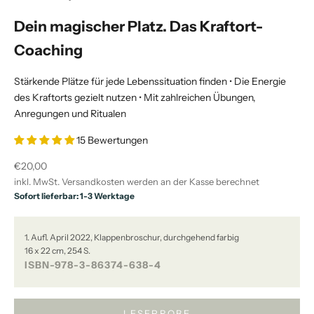
Dein magischer Platz. Das Kraftort-
Coaching
Stärkende Plätze für jede Lebenssituation finden • Die Energie
des Kraftorts gezielt nutzen • Mit zahlreichen Übungen,
Anregungen und Ritualen
15 Bewertungen
Angebot
€20,00
inkl. MwSt.
Versandkosten
werden an der Kasse berechnet
Sofort lieferbar: 1-3 Werktage
1. Aufl. April 2022, Klappenbroschur, durchgehend farbig
16 x 22 cm, 254 S.
ISBN-978-3-86374-638-4
LESEPROBE