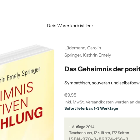
Dein Warenkorb ist leer
Lüdemann, Carolin
Springer, Kathrin Emely
Das Geheimnis der posi
Sympathisch, souverän und selbstbewu
Angebot
€9,95
inkl. MwSt.
Versandkosten
werden an de
Sofort lieferbar: 1-3 Werktage
1. Auflage 2014
Taschenbuch, 12 × 19 cm, 172 Seiten
ISBN-978-3-86374-156-3