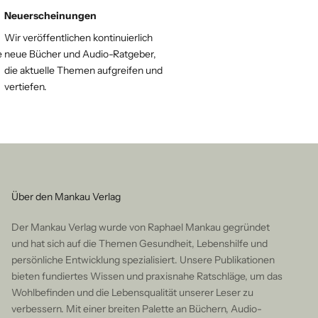
Neuerscheinungen
Wir veröffentlichen kontinuierlich
e
neue Bücher und Audio-Ratgeber,
die aktuelle Themen aufgreifen und
vertiefen.
Über den Mankau Verlag
Der Mankau Verlag wurde von Raphael Mankau gegründet
und hat sich auf die Themen Gesundheit, Lebenshilfe und
persönliche Entwicklung spezialisiert. Unsere Publikationen
bieten fundiertes Wissen und praxisnahe Ratschläge, um das
Wohlbefinden und die Lebensqualität unserer Leser zu
verbessern. Mit einer breiten Palette an Büchern, Audio-