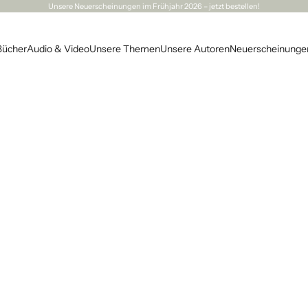
Unsere
Neuerscheinungen
im Frühjahr 2026 – jetzt bestellen!
Bücher
Audio & Video
Unsere Themen
Unsere Autoren
Neuerscheinunge