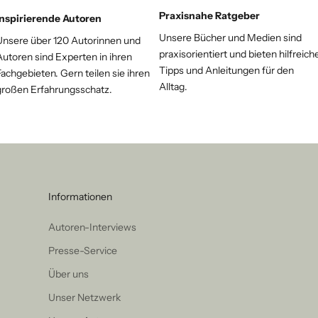
Praxisnahe Ratgeber
Inspirierende Autoren
Unsere Bücher und Medien sind
Unsere über 120 Autorinnen und
praxisorientiert und bieten hilfreich
Autoren sind Experten in ihren
Tipps und Anleitungen für den
achgebieten. Gern teilen sie ihren
Alltag.
großen Erfahrungsschatz.
Informationen
Autoren-Interviews
Presse-Service
Über uns
Unser Netzwerk