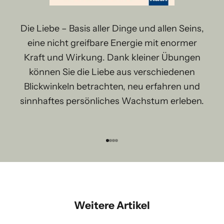
Die Liebe – Basis aller Dinge und allen Seins,
eine nicht greifbare Energie mit enormer
Kraft und Wirkung. Dank kleiner Übungen
können Sie die Liebe aus verschiedenen
Blickwinkeln betrachten, neu erfahren und
sinnhaftes persönliches Wachstum erleben.
Gehe zu Element 1
Gehe zu Element 2
Gehe zu Element 3
Gehe zu Element 4
Weitere Artikel