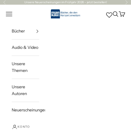
Zum Inhalt springen
Unsere
Neuerscheinungen
im Frühjahr 2026 – jetzt bestellen!
Zurück
Vor
Mankau Verlag
Navigationsmenü öffnen
Suche öff
Waren
Bücher
Audio & Video
Unsere
Themen
Unsere
Autoren
Neuerscheinungen
KONTO