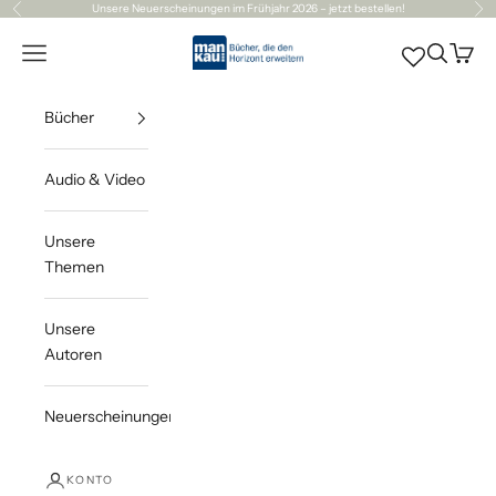
Zum Inhalt springen
Unsere
Neuerscheinungen
im Frühjahr 2026 – jetzt bestellen!
Zurück
Vor
Mankau Verlag
Navigationsmenü öffnen
Suche öff
Waren
Bücher
Audio & Video
Unsere
Themen
Unsere
Autoren
Neuerscheinungen
KONTO