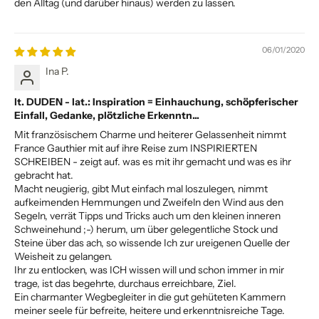
den Alltag (und darüber hinaus) werden zu lassen.
06/01/2020
Ina P.
lt. DUDEN - lat.: Inspiration = Einhauchung, schöpferischer
Einfall, Gedanke, plötzliche Erkenntn...
Mit französischem Charme und heiterer Gelassenheit nimmt
France Gauthier mit auf ihre Reise zum INSPIRIERTEN
SCHREIBEN - zeigt auf. was es mit ihr gemacht und was es ihr
gebracht hat.
Macht neugierig, gibt Mut einfach mal loszulegen, nimmt
aufkeimenden Hemmungen und Zweifeln den Wind aus den
Segeln, verrät Tipps und Tricks auch um den kleinen inneren
Schweinehund ;-) herum, um über gelegentliche Stock und
Steine über das ach, so wissende Ich zur ureigenen Quelle der
Weisheit zu gelangen.
Ihr zu entlocken, was ICH wissen will und schon immer in mir
trage, ist das begehrte, durchaus erreichbare, Ziel.
Ein charmanter Wegbegleiter in die gut gehüteten Kammern
meiner seele für befreite, heitere und erkenntnisreiche Tage.