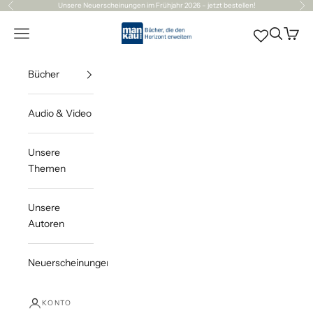
Zum Inhalt springen
Unsere
Neuerscheinungen
im Frühjahr 2026 – jetzt bestellen!
Zurück
Vor
Mankau Verlag
Navigationsmenü öffnen
Suche öff
Waren
Bücher
Audio & Video
Unsere
Themen
Unsere
Autoren
Neuerscheinungen
KONTO