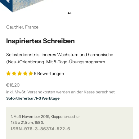
Gehe zu Element 1
Gehe zu Element 2
Gauthier, France
Inspiriertes Schreiben
Selbsterkenntnis, inneres Wachstum und harmonische
(Neu-)Orientierung. Mit 5-Tage-Übungsprogramm
6 Bewertungen
Angebot
€16,20
inkl. MwSt.
Versandkosten
werden an der Kasse berechnet
Sofort lieferbar: 1-3 Werktage
1. Aufl. November 2019, Klappenbroschur
13,5 x 21,5 cm, 158 S.
ISBN-978-3-86374-522-6