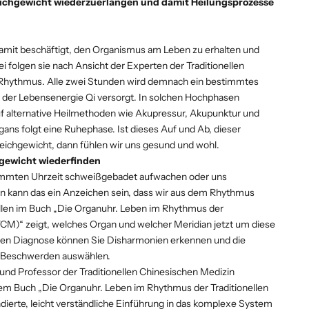
leichgewicht wiederzuerlangen und damit Heilungsprozesse
amit beschäftigt, den Organismus am Leben zu erhalten und
 folgen sie nach Ansicht der Experten der Traditionellen
Rhythmus. Alle zwei Stunden wird demnach ein bestimmtes
t der Lebensenergie Qi versorgt. In solchen Hochphasen
f alternative Heilmethoden wie Akupressur, Akupunktur und
ans folgt eine Ruhephase. Ist dieses Auf und Ab, dieser
eichgewicht, dann fühlen wir uns gesund und wohl.
hgewicht wiederfinden
immten Uhrzeit schweißgebadet aufwachen oder uns
nn kann das ein Anzeichen sein, dass wir aus dem Rhythmus
ellen im Buch „Die Organuhr. Leben im Rhythmus der
TCM)“ zeigt, welches Organ und welcher Meridian jetzt um diese
 ersten Diagnose können Sie Disharmonien erkennen und die
e Beschwerden auswählen.
 und Professor der Traditionellen Chinesischen Medizin
inem Buch „Die Organuhr. Leben im Rhythmus der Traditionellen
ierte, leicht verständliche Einführung in das komplexe System