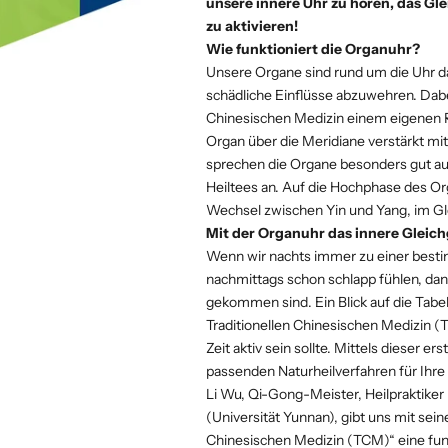
unsere innere Uhr zu hören, das G
zu aktivieren!
Wie funktioniert die Organuhr?
Unsere Organe sind rund um die Uhr d
schädliche Einflüsse abzuwehren. Dabei
Chinesischen Medizin einem eigenen 
Organ über die Meridiane verstärkt mi
sprechen die Organe besonders gut au
Heiltees an. Auf die Hochphase des Org
Wechsel zwischen Yin und Yang, im Gl
Mit der Organuhr das innere Gleic
Wenn wir nachts immer zu einer best
nachmittags schon schlapp fühlen, da
gekommen sind. Ein Blick auf die Tab
Traditionellen Chinesischen Medizin (
Zeit aktiv sein sollte. Mittels dieser
passenden Naturheilverfahren für Ihr
Li Wu, Qi-Gong-Meister, Heilpraktiker
(Universität Yunnan), gibt uns mit se
Chinesischen Medizin (TCM)“ eine fund