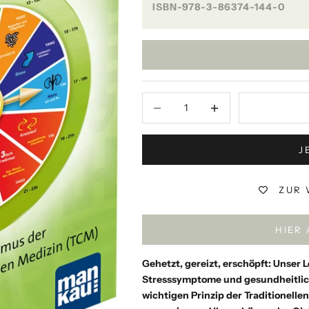
ISBN-978-3-86374-144-0
Anzahl verringern
Anzahl verringern
J
ZUR 
HIER
Gehetzt, gereizt, erschöpft: Unser
Stresssymptome und gesundheitlich
wichtigen Prinzip der Traditionellen