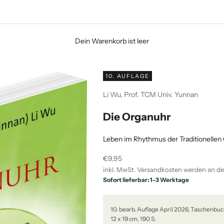
Dein Warenkorb ist leer
10. AUFLAGE
Li Wu, Prof. TCM Univ. Yunnan
Die Organuhr
Leben im Rhythmus der Traditionellen
Angebot
€9,95
inkl. MwSt.
Versandkosten
werden an de
Sofort lieferbar: 1-3 Werktage
10. bearb. Auflage April 2026, Taschenbu
12 x 19 cm, 190 S.