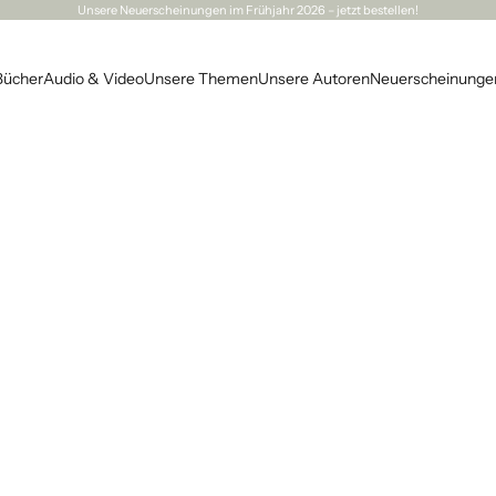
Unsere
Neuerscheinungen
im Frühjahr 2026 – jetzt bestellen!
Bücher
Audio & Video
Unsere Themen
Unsere Autoren
Neuerscheinunge