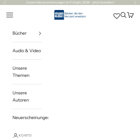
Zum Inhalt springen
Unsere
Neuerscheinungen
im Frühjahr 2026 – jetzt bestellen!
Zurück
Vor
Mankau Verlag
Navigationsmenü öffnen
Suche öff
Waren
Bücher
Audio & Video
Unsere
Themen
Unsere
Autoren
Neuerscheinungen
KONTO