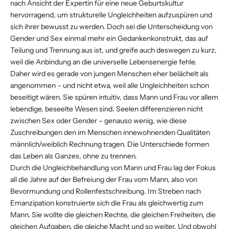
nach Ansicht der Expertin für eine neue Geburtskultur
hervorragend, um strukturelle Ungleichheiten aufzuspüren und
sich ihrer bewusst zu werden. Doch sei die Unterscheidung von
Gender und Sex einmal mehr ein Gedankenkonstrukt, das auf
Teilung und Trennung aus ist, und greife auch deswegen zu kurz,
weil die Anbindung an die universelle Lebensenergie fehle.
Daher wird es gerade von jungen Menschen eher belächelt als
angenommen – und nicht etwa, weil alle Ungleichheiten schon
beseitigt wären. Sie spüren intuitiv, dass Mann und Frau vor allem
lebendige, beseelte Wesen sind. Seelen differenzieren nicht
zwischen Sex oder Gender – genauso wenig, wie diese
Zuschreibungen den im Menschen innewohnenden Qualitäten
männlich/weiblich Rechnung tragen. Die Unterschiede formen
das Leben als Ganzes, ohne zu trennen.
Durch die Ungleichbehandlung von Mann und Frau lag der Fokus
all die Jahre auf der Befreiung der Frau vom Mann, also von
Bevormundung und Rollenfestschreibung. Im Streben nach
Emanzipation konstruierte sich die Frau als gleichwertig zum
Mann. Sie wollte die gleichen Rechte, die gleichen Freiheiten, die
gleichen Aufgaben, die gleiche Macht und so weiter. Und obwohl