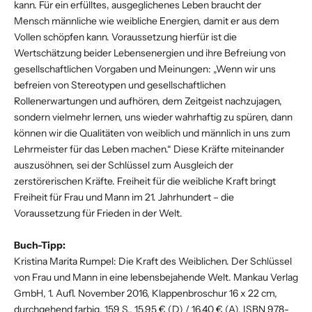
kann. Für ein erfülltes, ausgeglichenes Leben braucht der
Mensch männliche wie weibliche Energien, damit er aus dem
Vollen schöpfen kann. Voraussetzung hierfür ist die
Wertschätzung beider Lebensenergien und ihre Befreiung von
gesellschaftlichen Vorgaben und Meinungen: „Wenn wir uns
befreien von Stereotypen und gesellschaftlichen
Rollenerwartungen und aufhören, dem Zeitgeist nachzujagen,
sondern vielmehr lernen, uns wieder wahrhaftig zu spüren, dann
können wir die Qualitäten von weiblich und männlich in uns zum
Lehrmeister für das Leben machen.“ Diese Kräfte miteinander
auszusöhnen, sei der Schlüssel zum Ausgleich der
zerstörerischen Kräfte. Freiheit für die weibliche Kraft bringt
Freiheit für Frau und Mann im 21. Jahrhundert – die
Voraussetzung für Frieden in der Welt.
Buch-Tipp:
Kristina Marita Rumpel: Die Kraft des Weiblichen. Der Schlüssel
von Frau und Mann in eine lebensbejahende Welt. Mankau Verlag
GmbH, 1. Aufl. November 2016, Klappenbroschur 16 x 22 cm,
durchgehend farbig, 159 S., 15,95 € (D) / 16,40 € (A), ISBN 978-