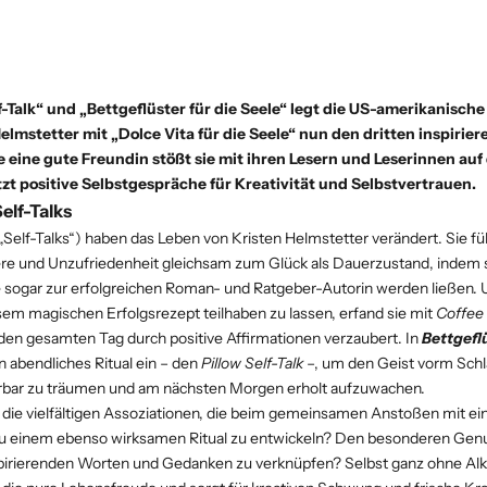
-Talk“ und „
Bettgeflüster für die Seele
“ legt die US-amerikanische 
Helmstetter
mit „
Dolce Vita für die Seele
“ nun den dritten inspirie
e eine gute Freundin stößt sie mit ihren Lesern und Leserinnen auf
zt positive Selbstgespräche für Kreativität und Selbstvertrauen.
elf-Talks
Self-Talks“) haben das Leben von Kristen Helmstetter verändert. Sie f
re und Unzufriedenheit gleichsam zum Glück als Dauerzustand, indem si
ie sogar zur erfolgreichen Roman- und Ratgeber-Autorin werden ließen. 
sem magischen Erfolgsrezept teilhaben zu lassen, erfand sie mit
Coffee 
 den gesamten Tag durch positive Affirmationen verzaubert. In
Bettgeflü
in abendliches Ritual ein – den
Pillow Self-Talk
–, um den Geist vorm Sch
rbar zu träumen und am nächsten Morgen erholt aufzuwachen.
 die vielfältigen Assoziationen, die beim gemeinsamen Anstoßen mit e
u einem ebenso wirksamen Ritual zu entwickeln? Den besonderen Genu
irierenden Worten und Gedanken zu verknüpfen? Selbst ganz ohne Alko