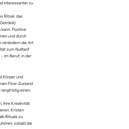
d interessanter zu
 Ritual, das
 Getränk)
 kann. Positive
hmen und durch
 verändern die Art
tät zum Nulltarif
– im Beruf, in der
nd Körper und
fenen Flow-Zustand
langfristig einen
 ihre Kreativität
eren. Kristen
lk-Rituals zu
uhören, sobald die