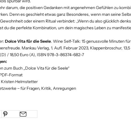
ols spürbar wird.
mehr darum, die positiven Gedanken mit angenehmen Gefühlen zu kombi
rken. Denn es geschieht etwas ganz Besonderes, wenn man seine Selb
Gewohnheit oder einem Ritual verbindet: „Wenn du also glücklich denks
hast du die perfekte Kombination, um dein magisches Leben zu manifestie
er:
Dolce Vita für die Seele
. Wine Self-Talk: 15 genussvolle Minuten für 
bensfreude. Mankau Verlag, 1. Aufl. Februar 2023, Klappenbroschur, 13,5
 (D) / 18,50 Euro (A), ISBN 978-3-86374-682-7
gen:
n zum Buch „Dolce Vita für die Seele“
 PDF-Format
 Kristen Helmstetter
etzwerke − für Fragen, Kritik, Anregungen