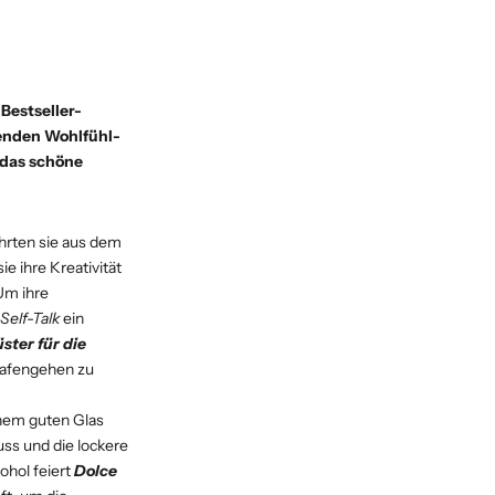
Bestseller-
renden Wohlfühl-
 das schöne
ührten sie aus dem
e ihre Kreativität
Um ihre
Self-Talk
ein
ster für die
lafengehen zu
inem guten Glas
ss und die lockere
hol feiert
Dolce