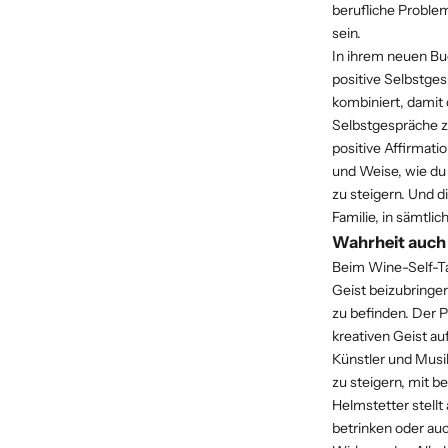
berufliche Proble
sein.
In ihrem neuen Bu
positive Selbstge
kombiniert, damit 
Selbstgespräche z
positive Affirmat
und Weise, wie du
zu steigern. Und d
Familie, in sämtl
Wahrheit auch
Beim Wine-Self-Ta
Geist beizubringen
zu befinden. Der P
kreativen Geist au
Künstler und Musik
zu steigern, mit b
Helmstetter stellt
betrinken oder auc