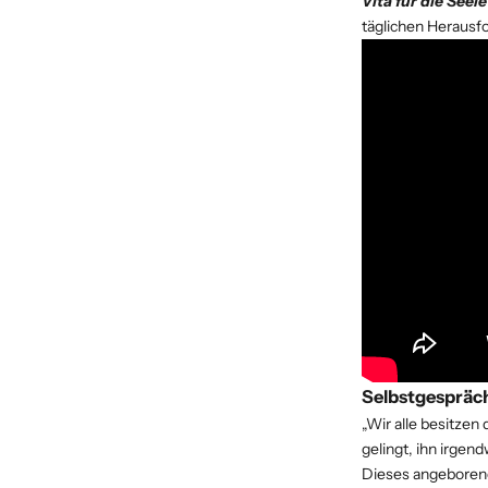
Vita für die Seel
täglichen Herausfo
Selbstgespräch
„Wir alle besitzen
gelingt, ihn irgen
Dieses angeborene