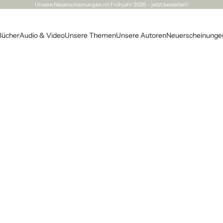
Unsere
Neuerscheinungen
im Frühjahr 2026 – jetzt bestellen!
Bücher
Audio & Video
Unsere Themen
Unsere Autoren
Neuerscheinunge