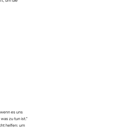
ft, um die
, wenn es uns
was zu tun ist.“
cht helfen: um