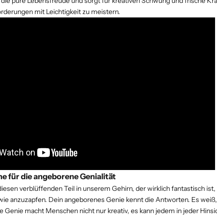
e
die pure Lebensfreude und sorgt für kreativen Schwung und frische Kra
rderungen mit Leichtigkeit zu meistern.
e für die angeborene Genialität
 diesen verblüffenden Teil in unserem Gehirn, der wirklich fantastisch ist
dwie anzuzapfen. Dein angeborenes Genie kennt die Antworten. Es weiß, 
 Genie macht Menschen nicht nur kreativ, es kann jedem in jeder Hinsi