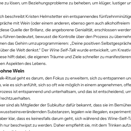
me zu lösen, um Beziehungsprobleme zu beheben, um klüger, lustiger un
ch beschreibt Kristen Helmstetter ein entspannendes fünfzehnminütiges
spräche mit Wein (oder einem anderen, ebenso gern auch alkoholfreiem
diese Quelle der Brillanz, die angeborene Genialität, erschlossen werden
u führen bedeutet, bewusst die Kontrolle über den Prozess zu überne
ionen das Gehirn umzuprogrammieren: „Deine positiven Selbstgespräche
 über die Welt denkst.“ Der
Wine Self-Talk
wurde entwickelt, um Kreativi
iese hilft dabei, die eigenen Träume und Ziele schneller zu manifestieren 
ichen Aspekten des Lebens.
 ohne Wein
lk-Ritual geht es darum, den Fokus zu erweitern, sich zu entspannen u
, wie es sich anfühlt, sich so oft wie möglich in einem angenehmen, of
rozess ist entspannend und unterhaltsam, und das ist entscheidend, um 
frechtzuerhalten.
er sind als Mitglieder der Subkultur dafür bekannt, dass sie im Bemühen,
ewusstseinsverändernden Substanzen, legalen wie illegalen, experimenti
 aber klar, dass es keinesfalls darum geht, sich während des Wine-Self-Ta
h nur beschwipst zu werden. Daher empfiehlt sie, mit dem Trinken aufz