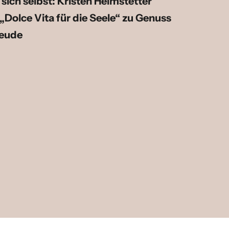
sich selbst: Kristen Helmstetter
 „Dolce Vita für die Seele“ zu Genuss
reude