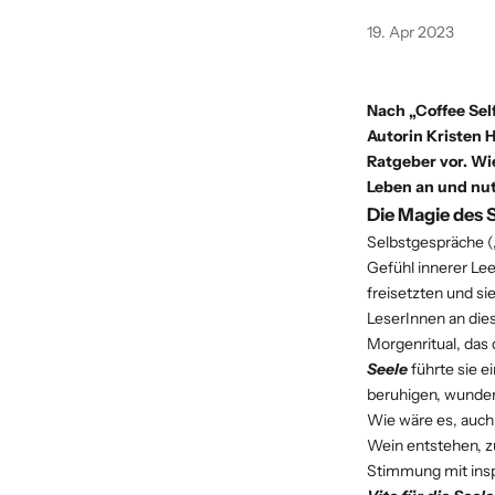
19. Apr 2023
Nach „Coffee Self
Autorin
Kristen 
Ratgeber vor. Wi
Leben an und nut
Die Magie des S
Selbstgespräche („
Gefühl innerer Lee
freisetzten und s
LeserInnen an die
Morgenritual, das
Seele
führte sie e
beruhigen, wunde
Wie wäre es, auch
Wein entstehen, z
Stimmung mit insp